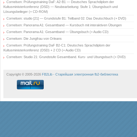
Cornelsen: Prüfungstraining DaF: A2-B1 — Deutsches Sprachdiplom der
Kultusministerkonferenz (DSD) — Neubearbeitung: Stufe 1: Übungsbuch und
Lösungsbeileger (+ CD-ROM)
Cornelsen: studio [21] — Grundstufe B1: Teilband 02: Das Deutschbuch (+ DVD)
Cornelsen: Panorama A1: Gesamtband — Kursbuch mit interaktiven Übungen
Cornelsen: Panorama A1: Gesamtband — Übungsbuch (+ Audio CD)
Cornelsen: Die Jungfrau von Orleans
Cornelsen: Prüfungstraining DaF B2-C1: Deutsches Sprachdiplom der
Kultusministerkonferenz (DSD) + 2 CD (+ Audio CD)
Cornelsen: Studio 21: Grundstufe Gesamtband. Kurs- und Ubungsbuch (+ DVD)
Copyright © 2005-2026
FB2Lib - Старейшая электронная fb2-библиотека