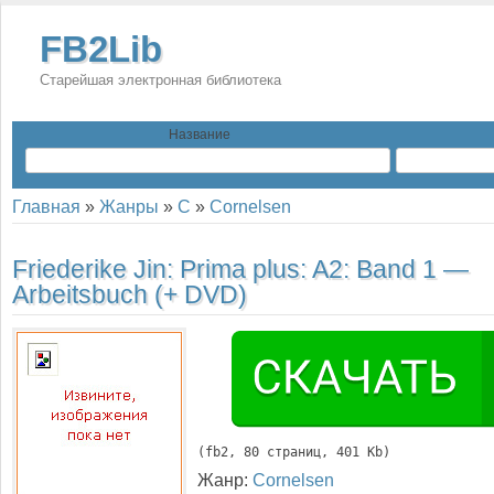
FB2Lib
Старейшая электронная библиотека
Название
Главная
»
Жанры
»
C
»
Cornelsen
Friederike Jin:
Prima plus: A2: Band 1 —
Arbeitsbuch (+ DVD)
(
fb2
, 
80
 страниц, 401 Kb)
Жанр:
Cornelsen