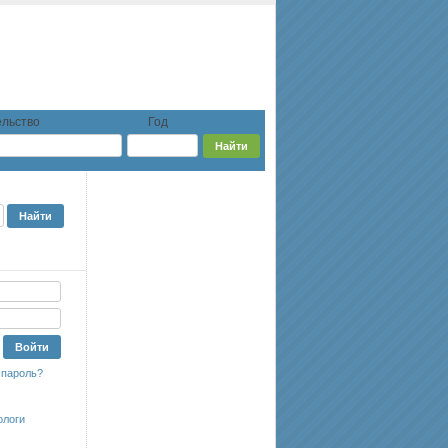
льство
Год
 пароль?