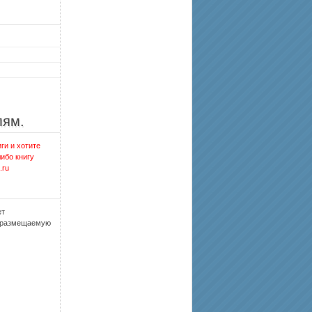
лям.
ги и хотите
либо книгу
.ru
ет
, размещаемую