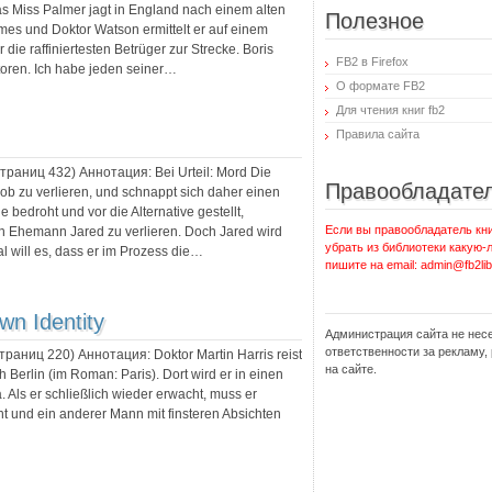
ias Miss Palmer jagt in England nach einem alten
Полезное
mes und Doktor Watson ermittelt er auf einem
die raffiniertesten Betrüger zur Strecke. Boris
FB2 в Firefox
utoren. Ich habe jeden seiner…
О формате FB2
Для чтения книг fb2
Правила сайта
 страниц
432
) Аннотация:
Bei Urteil: Mord Die
Правообладате
Job zu verlieren, und schnappt sich daher einen
sie bedroht und vor die Alternative gestellt,
Если вы правообладатель кни
n Ehemann Jared zu verlieren. Doch Jared wird
убрать из библиотеки какую-
al will es, dass er im Prozess die…
пишите на email: admin@fb2lib
n Identity
Администрация сайта не нес
ответственности за рекламу
страниц
220
) Аннотация:
Doktor Martin Harris reist
на сайте.
 Berlin (im Roman: Paris). Dort wird er in einen
. Als er schließlich wieder erwacht, muss er
nnt und ein anderer Mann mit finsteren Absichten