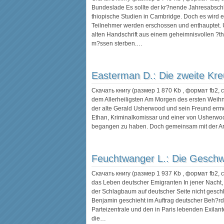
Bundeslade Es sollte der kr?nende Jahresabschl
thiopische Studien in Cambridge. Doch es wird 
Teilnehmer werden erschossen und enthauptet. Un
alten Handschrift aus einem geheimnisvollen ?t
m?ssen sterben.…
Easterman D.:
Die zweite Kre
Скачать книгу (размер 1 870 Kb , формат
fb2
,
dem Allerheiligsten Am Morgen des ersten Weih
der alte Gerald Usherwood und sein Freund ermo
Ethan, Kriminalkomissar und einer von Usherwoo
begangen zu haben. Doch gemeinsam mit der Arc
Feuchtwanger L.:
Die Gesch
Скачать книгу (размер 1 937 Kb , формат
fb2
,
das Leben deutscher Emigranten In jener Nacht, i
der Schlagbaum auf deutscher Seite nicht geschl
Benjamin geschieht im Auftrag deutscher Beh?rd
Parteizentrale und den in Paris lebenden Exil
die…