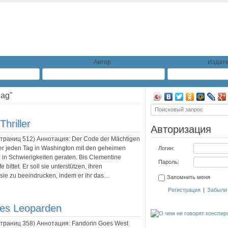
Автор
Издате
lag"
hriller
Авторизация
 страниц
512
) Аннотация:
Der Code der Mächtigen
 der jeden Tag in Washington mit den geheimen
Логин:
e in Schwierigkeiten geraten. Bis Clementine
Пароль:
bittet. Er soll sie unterstützen, ihren
 sie zu beeindrucken, indem er ihr das…
Запомнить меня
Регистрация
|
Забыли
es Leoparden
 страниц
358
) Аннотация:
Fandorin Goes West