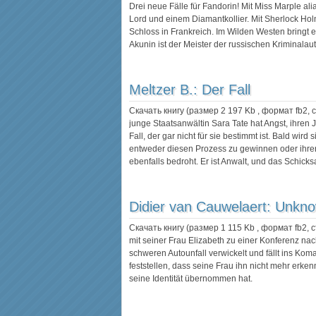
Drei neue Fälle für Fandorin! Mit Miss Marple al
Lord und einem Diamantkollier. Mit Sherlock Hol
Schloss in Frankreich. Im Wilden Westen bringt er 
Akunin ist der Meister der russischen Kriminala
Meltzer B.:
Der Fall
Скачать книгу (размер 2 197 Kb , формат
fb2
,
junge Staatsanwältin Sara Tate hat Angst, ihren 
Fall, der gar nicht für sie bestimmt ist. Bald wird 
entweder diesen Prozess zu gewinnen oder ihre
ebenfalls bedroht. Er ist Anwalt, und das Schicks
Didier van Cauwelaert:
Unknow
Скачать книгу (размер 1 115 Kb , формат
fb2
, 
mit seiner Frau Elizabeth zu einer Konferenz nach
schweren Autounfall verwickelt und fällt ins Koma
feststellen, dass seine Frau ihn nicht mehr erke
seine Identität übernommen hat.