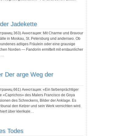
der Jadekette
 страниц
363
) Аннотация:
Mit Charme und Bravour
Fälle in Moskau, St. Petersburg und anderswo. Ob
wundenes adliges Fräulein oder eine grausige
chen Norden — Fandorin ermittelt mit erstaunlicher
en…
r Der arge Weg der
 страниц
661
) Аннотация:
«Ein farbenprächtiger
ie «Caprichos» des Malers Francisco de Goya
sionen des Schreckens, Bilder der Anklage. Es
Tribunal den Ketzer und sein Werk vernichten wird.
hiert über klerikale…
des Todes