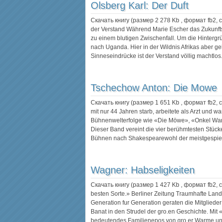
Olsberg Karl:
Der Duft
Скачать книгу (размер 2 278 Kb , формат
fb2
,
der Verstand Während Marie Escher das Zukunftsp
zu einem blutigen Zwischenfall. Um die Hintergrü
nach Uganda. Hier in der Wildnis Afrikas aber 
Sinneseindrücke ist der Verstand völlig machtlo
Tschechow Anton:
Die Mowe
Скачать книгу (размер 1 651 Kb , формат
fb2
,
mit nur 44 Jahren starb, arbeitete als Arzt und w
Bühnenwelterfolge wie «Die Möwe», «Onkel Wan
Dieser Band vereint die vier berühmtesten Stück
Bühnen nach Shakespearewohl der meistgespi
Wagner:
Habseligkeiten
Скачать книгу (размер 1 427 Kb , формат
fb2
,
besten Sorte.» Berliner Zeitung Traumhafte Land
Generation fur Generation geraten die Mitglied
Banat in den Strudel der gro.en Geschichte. Mit
bedeutendes Familienepos von gro.er Warme und