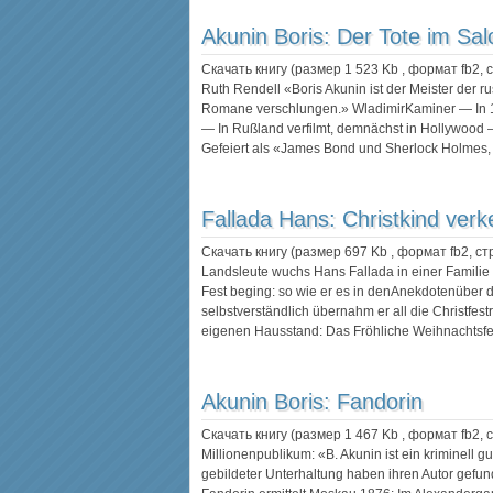
Akunin Boris:
Der Tote im Sa
Скачать книгу (размер 1 523 Kb , формат
fb2
,
Ruth Rendell «Boris Akunin ist der Meister der r
Romane verschlungen.» WladimirKaminer — In 1
— In Rußland verfilmt, demnächst in Hollywood
Gefeiert als «James Bond und Sherlock Holmes,
Fallada Hans:
Christkind verk
Скачать книгу (размер 697 Kb , формат
fb2
, с
Landsleute wuchs Hans Fallada in einer Familie 
Fest beging: so wie er es in denAnekdotenüber 
selbstverständlich übernahm er all die Christfest
eigenen Hausstand: Das Fröhliche Weihnachtsf
Akunin Boris:
Fandorin
Скачать книгу (размер 1 467 Kb , формат
fb2
,
Millionenpublikum: «B. Akunin ist ein kriminell g
gebildeter Unterhaltung haben ihren Autor gefu