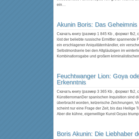
ein…
Akunin Boris:
Das Geheimnis 
Скачать книгу (размер 1 845 Kb , формат
fb2
,
löst der beliebte russische Ermittler spannende 
ein erschlagener Aniquitätenhändler, ein versch
Selbstmordserie bei den Altgläubigen im winterli
Kombinationsgabe und großem kriminalistisch
Feuchtwanger Lion:
Goya ode
Erkenntnis
Скачать книгу (размер 3 365 Kb , формат
fb2
,
KünstlerromanDer spanischen Inquisition sind d
überbracht worden, ketzerische Zeichnungen, Vi
scheint nur eine Frage der Zeit, bis das Heilige 
Aber die kühne, eigenwillige Kunst Goyas triump
Boris Akunin:
Die Liebhaber 