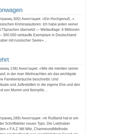
lonwagen
 страниц
300
) Аннотация:
«Ein Hochgenuß...»
ussischen Kriminalautoren. Ich habe jeden seiner
7Sprachen übersetzt — Weltauflage: 6 Millionen
 — 300.000 verkaufte Exemplare in Deutschland
 aber mit russischer Seele»…
ehrt
траниц
138
) Аннотация:
«Wie die meisten seiner
auf, in der man Weihnachten als das wichtigste
die Familienbräuche beschreibt. Und
rituale und Julfestsitten in die eigene Ehe und den
est von Mumm und Itzenplitz…
 страниц
289
) Аннотация:
«In Rußland hat er ein
uter Schriftsteller neuen Typs. Die Liebhaber
nden.» F.A.Z. Mit Witz, CharmeundMethode: