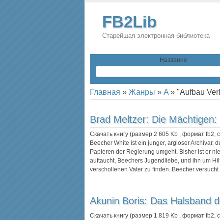
FB2Lib
Старейшая электронная библиотека
Название
Главная
»
Жанры
»
A
»
"Aufbau Ver
Brad Meltzer:
Die Mächtigen: T
Скачать книгу (размер 2 605 Kb , формат
fb2
,
Beecher White ist ein junger, argloser Archivar,
Papieren der Regierung umgeht. Bisher ist er ni
auftaucht, Beechers Jugendliebe, und ihn um Hilfe 
verschollenen Vater zu finden. Beecher versucht
Akunin Boris:
Das Halsband d
Скачать книгу (размер 1 819 Kb , формат
fb2
,