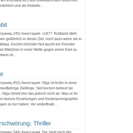
ten erschießt sich aus unerklärlichem Grund ein
rstehlich und als Detektiv…
bit
 страниц
245
) Аннотация:
«1877: Rußland steht
ben gefährlich in dieser Zeit, noch dazu wenn sie in
arja. Dochin höchster Not taucht ein Fremder
 das Mädchen in einer Wette gegen einen Esel zu
 Mann ist…
ht
 страниц
452
) Аннотация:
Olga ist Arztin in einer
 zwolfjahrige Zwillinge. Seit kurzem betreut sie
. Olga nimmt ihm das jedoch nicht ab. Was er ihr
ernet obzone Erzahlungen und Kinderpornographie
Dingen zu tun haben. Vor anderthalb…
schwörung: Thriller
 страниц
344
) Аннотация:
Die Jagd nach der