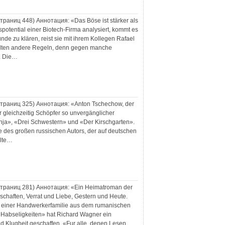
 страниц
448
) Аннотация:
«Das Böse ist stärker als
otential einer Biotech-Firma analysiert, kommt es
nde zu klären, reist sie mit ihrem Kollegen Rafael
gelten andere Regeln, denn gegen manche
s. Die…
 страниц
325
) Аннотация:
«Anton Tschechow, der
ar gleichzeitig Schöpfer so unvergänglicher
ja», «Drei Schwestern» und «Der Kirschgarten».
e des großen russischen Autors, der auf deutschen
elte…
 страниц
281
) Аннотация:
«Ein Heimatroman der
schaften, Verrat und Liebe, Gestern und Heute.
er einer Handwerkerfamilie aus dem rumanischen
 «Habseligkeiten» hat Richard Wagner ein
 Klugheit geschaffen. «Fur alle, denen Lesen