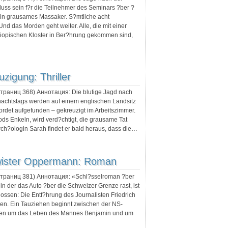
uss sein f?r die Teilnehmer des Seminars ?ber ?
ein grausames Massaker. S?mtliche acht
d das Morden geht weiter. Alle, die mit einer
hiopischen Kloster in Ber?hrung gekommen sind,
uzigung: Thriller
 страниц
368
) Аннотация:
Die blutige Jagd nach
nachtstags werden auf einem englischen Landsitz
rdet aufgefunden – gekreuzigt im Arbeitszimmer.
ds Enkeln, wird verd?chtigt, die grausame Tat
h?ologin Sarah findet er bald heraus, dass die…
wister Oppermann: Roman
 страниц
381
) Аннотация:
«Schl?sselroman ?ber
n der das Auto ?ber die Schweizer Grenze rast, ist
ossen: Die Entf?hrung des Journalisten Friedrich
en. Ein Tauziehen beginnt zwischen der NS-
anten um das Leben des Mannes Benjamin und um