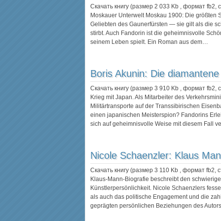
Скачать книгу (размер 2 033 Kb , формат
fb2
,
Moskauer Unterwelt Moskau 1900: Die größten 
Geliebten des Gaunerfürsten — sie gilt als die s
stirbt. Auch Fandorin ist die geheimnisvolle Schön
seinem Leben spielt. Ein Roman aus dem…
Boris Akunin:
Die diamantene
Скачать книгу (размер 3 910 Kb , формат
fb2
,
Krieg mit Japan. Als Mitarbeiter des Verkehrsmin
Militärtransporte auf der Transsibirischen Eis
einen japanischen Meisterspion? Fandorins Erle
sich auf geheimnisvolle Weise mit diesem Fall v
Nicole Schaenzler:
Klaus Ma
Скачать книгу (размер 3 110 Kb , формат
fb2
, 
Klaus-Mann-Biografie beschreibt den schwierig
Künstlerpersönlichkeit. Nicole Schaenzlers fesse
als auch das politische Engagement und die zah
geprägten persönlichen Beziehungen des Autors 