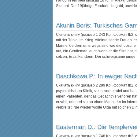
Fandorin ermittelt Moskau 1876: Im Alexandergar
Student. Der 19jährige Fandorin, begabt, unwide
Akunin Boris:
Turkisches Gam
Скачать книгу (размер 1 243 Kb , формат
fb2
,
mit der Türkei im Krieg. Alleinreisende Frauen le
Männerkleidern unterwegs sind wie diehübsche W
auf, ein Gentleman, auch wenn er die Stirn hat,
setzen: Erast Fandorin. Der schweigsame junge
Daschkowa P.:
In ewiger Nac
Скачать книгу (размер 2 299 Kb , формат
fb2
,
psychiatrischen Klinik, sie ist verheiratet und hat
einen Patienten, der das Gedachtnis verloren hat
erzahlt, erinnert sie an einen Mann, der im Int
verbreitet. Nie wieder wollte Olga mit solchen 
Easterman D.:
Die Templerver
Скачать книгу (размер 1 748 Kb , формат
fb2
,