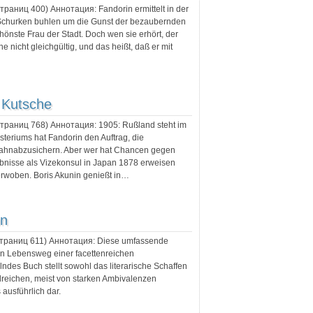
 страниц
400
) Аннотация:
Fandorin ermittelt in der
Schurken buhlen um die Gunst der bezaubernden
chönste Frau der Stadt. Doch wen sie erhört, der
e nicht gleichgültig, und das heißt, daß er mit
 Kutsche
 страниц
768
) Аннотация:
1905: Rußland steht im
isteriums hat Fandorin den Auftrag, die
enbahnabzusichern. Aber wer hat Chancen gegen
bnisse als Vizekonsul in Japan 1878 erweisen
erwoben. Boris Akunin genießt in…
nn
страниц
611
) Аннотация:
Diese umfassende
en Lebensweg einer facettenreichen
lndes Buch stellt sowohl das literarische Schaffen
lreichen, meist von starken Ambivalenzen
ausführlich dar.