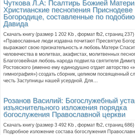
Чуткова Л.А:
Псалтирь Божией Матери
Христианские песнопения Приснодеве
Богородице, составленные по подоби
Давида
Скачать книгу (размер 1 202 Kb , формат
fb2
, страниц
237
)
«Православные люди издавна почитают Пресвятую Богор
выражают свою признательность и любовь Матери Спаси
человечества в молитвах, акафистах, молитвенных песно
Благоговейная любовь народа подвигла святителя Димит
Ростовского (именно ему единодушно отдает авторство «
гимнография») создать сборник, целиком посвященный с
честь Заступницы нашей усердной. Для…
Розанов Василий:
Богослужебный уста
изъяснительного изложения порядка
богослужения Православной церкви
Скачать книгу (размер 3 492 Kb , формат
fb2
, страниц
686
)
Подробное изложение состава богослужения Православн