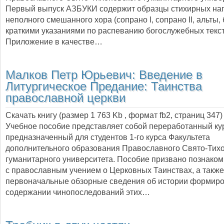
Первый выпуск АЗБУКИ содержит образцы стихирных на
неполного смешанного хора (сопрано I, сопрано II, альты, 
краткими указаниями по распеванию богослужебных текст
Приложение в качестве…
Малков Петр Юрьевич:
Введение в
Литургическое Предание: Таинства
православной церкви
Скачать книгу (размер 1 763 Kb , формат
fb2
, страниц
347
)
Учебное пособие представляет собой переработанный кур
предназначенный для студентов 1-го курса Факультета
дополнительного образования Православного Свято-Тих
гуманитарного университета. Пособие призвано познаком
с православным учением о Церковных Таинствах, а также
первоначальные обзорные сведения об истории формиро
содержании чинопоследований этих…