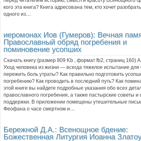
перед читателем историю, смысл и красоту Всенощного б
кого эта книга? Книга адресована тем, кто хочет разобрат
одного из…
иеромонах Иов (Гумеров):
Вечная памя
Православный обряд погребения и
поминовение усопших
Скачать книгу (размер 809 Kb , формат
fb2
, страниц
160
) 
Уход человека из жизни — всегда тяжелое испытание для 
пережить боль утраты? Как правильно подготовить усопше
погребению? Как проводить в последний путь? Как помин
этой книге вы найдете подробные указания обо всех дета
православного погребения, а также пастырские советы и 
поддержки. В приложении помещены утешительные письм
Феофана о часе смертном и…
Бережной Д.А.:
Всенощное бдение:
Божественная Литургия Иоанна Златоу