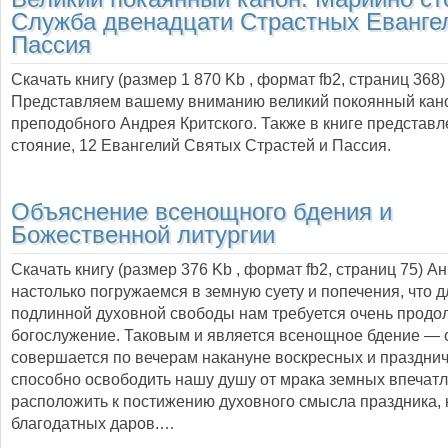
Служба двенадцати Страстных Еванге
Пассия
Скачать книгу (размер 1 870 Kb , формат
fb2
, страниц
368
)
Представляем вашему вниманию великий покоянный кан
преподобного Андрея Критского. Также в книге представ
стояние, 12 Евангелий Святых Страстей и Пассия.
Объяснение всенощного бдения и
Божественной литургии
Скачать книгу (размер 376 Kb , формат
fb2
, страниц
75
) А
настолько погружаемся в земную суету и попечения, что 
подлинной духовной свободы нам требуется очень продо
богослужение. Таковым и является всенощное бдение — 
совершается по вечерам накануне воскресных и праздни
способно освободить нашу душу от мрака земных впечатл
расположить к постижению духовного смысла праздника, 
благодатных даров.…