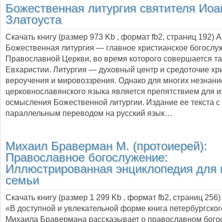
Божественная литургия святителя Иоа
Златоуста
Скачать книгу (размер 973 Kb , формат
fb2
, страниц
192
) 
Божественная литургия — главное христианское богослу
Православной Церкви, во время которого совершается т
Евхаристии. Литургия — духовный центр и средоточие хр
вероучения и мировоззрения. Однако для многих незнани
церковнославянского языка является препятствием для и
осмысления Божественной литургии. Издание ее текста с
параллельным переводом на русский язык…
Михаил Браверман М. (протоиерей):
Православное богослужение:
Иллюстрированная энциклопедия для 
семьи
Скачать книгу (размер 1 299 Kb , формат
fb2
, страниц
256
)
«В доступной и увлекательной форме книга петербургско
Михаила Бравермана рассказывает о православном богос