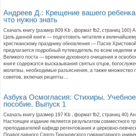
Андреев Д.:
Крещение вашего ребенка:
что нужно знать
Скачать книгу (размер 809 Kb , формат
fb2
, страниц
160
) 
Цель данной книги — подготовить читателя к величайшем
христианскому празднику обновления — Пасхе Христово
предлагается подробный путеводитель по всем неделям 
Великого поста — времени духовного очищения и освобо
книге содержатся высказывания святых отцов, богослуже
молитвы, необходимые разъяснения, а также множество 
советов, включая рецепты…
Азбука Осмогласия: Стихиры. Учебное
пособие. Выпуск 1
Скачать книгу (размер 197 Kb , формат
fb2
, страниц
40
) А
Настоящее издание является результатом совместного тр
преподавателей кафедр регентования и церковно-певчес
Православного Свято-Тихоновского гуманитарного униве