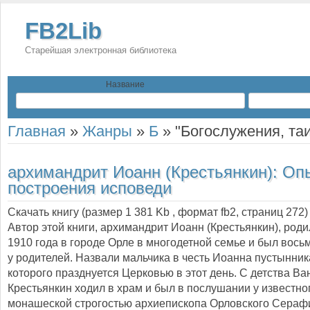
FB2Lib
Старейшая электронная библиотека
Название
Главная
»
Жанры
»
Б
»
"Богослужения, та
архимандрит Иоанн (Крестьянкин):
Оп
построения исповеди
Скачать книгу (размер 1 381 Kb , формат
fb2
, страниц
272
)
Автор этой книги, архимандрит Иоанн (Крестьянкин), роди
1910 года в городе Орле в многодетной семье и был вос
у родителей. Назвали мальчика в честь Иоанна пустынник
которого празднуется Церковью в этот день. С детства Ва
Крестьянкин ходил в храм и был в послушании у известно
монашеской строгостью архиепископа Орловского Сераф