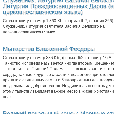
Служебник: Литургия Василия Великог
Литургия Преждеосвященных Даров (н
церковнославянском языке)
Скачать книгу (размер 1 860 Kb , формат
fb2
, страниц
366
)
Служебник. Литургия святителя Василия Великого на
церковнославянском языке.
Мытарства Блаженной Феодоры
Скачать книгу (размер 386 Kb , формат
fb2
, страниц
77
) А
Таинство Исповеди называется иногда вторым Крещение
— говорит свт. Григорий Палама, — …выкапывает и исторг
сердца] тайные и дурные страсти и делает его приготовл
принятию священных семян и благоприятным для плодо
возделывания добродетелей». Неудивительно поэтому, что
этому таинству занимает важное место в жизни христиани
цели…
Великий покаянный канон: Мариино ст