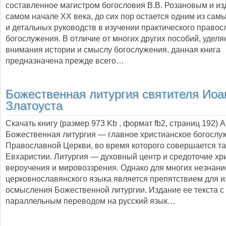
составленное магистром богословия В.В. Розановым и из
самом начале XX века, до сих пор остается одним из сам
и детальных руководств в изучении практического правос
богослужения. В отличие от многих других пособий, удел
внимания истории и смыслу богослужения, данная книга
предназначена прежде всего…
Божественная литургия святителя Иоа
Златоуста
Скачать книгу (размер 973 Kb , формат
fb2
, страниц
192
) 
Божественная литургия — главное христианское богослу
Православной Церкви, во время которого совершается т
Евхаристии. Литургия — духовный центр и средоточие хр
вероучения и мировоззрения. Однако для многих незнани
церковнославянского языка является препятствием для и
осмысления Божественной литургии. Издание ее текста с
параллельным переводом на русский язык…