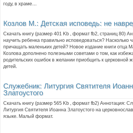
году, в храме…
Козлов М.:
Детская исповедь: не навре
Скачать книгу (размер 401 Kb , формат
fb2
, страниц
80
) А
научить ребенка правильно исповедоваться? Насколько ч
причащать маленьких детей? Новое издание книги отца 
Козлова дополнено полезными советами о том, как избеж
родительских ошибок в желании приобщить к церковной ж
детей.
Служебник: Литургия Святителя Иоан
Златоустого
Скачать книгу (размер 565 Kb , формат
fb2
) Аннотация:
Сл
Литургия Святителя Иоанна Златоустого на церковносла
языке. Малый формат.