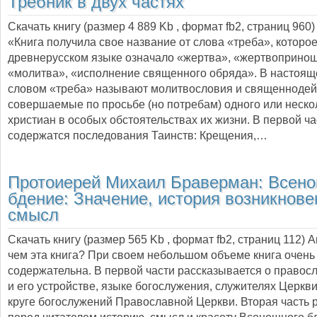
Требник в двух частях
Скачать книгу (размер 4 889 Kb , формат
fb2
, страниц
960
)
«Книга получила свое название от слова «треба», которое
древнерусском языке означало «жертва», «жертвоприно
«молитва», «исполнение священного обряда». В настоящ
словом «треба» называют молитвословия и священнодей
совершаемые по просьбе (но потребам) одного или неско
христиан в особых обстоятельствах их жизни. В первой ча
содержатся последования Таинств: Крещения,…
Протоиерей Михаил Браверман:
Всен
бдение: Значение, история возникнове
смысл
Скачать книгу (размер 565 Kb , формат
fb2
, страниц
112
) 
чем эта книга? При своем небольшом объеме книга очень
содержательна. В первой части рассказывается о правос
и его устройстве, языке богослужения, служителях Церкв
круге богослужений Православной Церкви. Вторая часть 