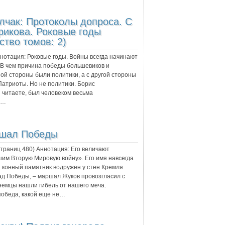
лчак: Протоколы допроса. С
икова. Роковые годы
ство томов: 2)
ннотация:
Роковые годы. Войны всегда начинают
. В чем причина победы большевиков и
ой стороны были политики, а с другой стороны
атриоты. Но не политики. Борис
 читаете, был человеком весьма
н…
ршал Победы
 страниц
480
) Аннотация:
Его величают
им Вторую Мировую войну». Его имя навсегда
а конный памятник водружен у стен Кремля.
д Победы, – маршал Жуков провозгласил с
немцы нашли гибель от нашего меча.
победа, какой еще не…