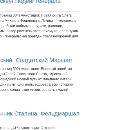
скву! Подвиг генерала
 страниц
384
) Аннотация:
Новая книга Олега
та Михаила Федоровича Лукина — человека с
одца были победы и неудачи, ранение,
ды. Автор рассказывает, почему генерал Лукин
го «генеральская правда» стала неудобной для
вский: Солдатский Маршал
 страниц
592
) Аннотация:
Военный гений, по
ды Герой Советского Союза, одолевший
рошедший боевой путь от младшего унтер-
ин из лучших полководцев за всю историю
беречь солдатские жизни, воевать «малой
енник Сталина: Фельдмаршал
страниц
416
) Аннотация:
Эта книга