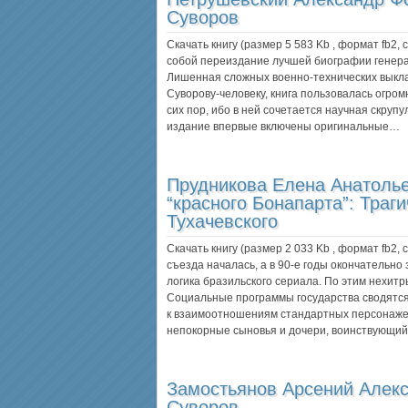
Суворов
Скачать книгу (размер 5 583 Kb , формат
fb2
,
собой переиздание лучшей биографии генерал
Лишенная сложных военно-технических выкл
Суворову-человеку, книга пользовалась огром
сих пор, ибо в ней сочетается научная скрупу
издание впервые включены оригинальные…
Прудникова Елена Анатоль
“красного Бонапарта”: Траг
Тухачевского
Скачать книгу (размер 2 033 Kb , формат
fb2
,
съезда началась, а в 90-е годы окончательно
логика бразильского сериала. По этим нехит
Социальные программы государства сводятся к
к взаимоотношениям стандартных персонажей
непокорные сыновья и дочери, воинствующи
Замостьянов Арсений Алек
Суворов