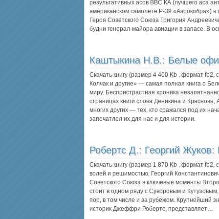
результативных асов ВВС КА (лучшего аса ан
американском самолете Р-39 «Аэрокобра») в
Героя Советского Союза Григория Андреевича
будни генерал-майора авиации в запасе. В о
Каштыкина Н.В.:
Белые офи
Скачать книгу (размер 4 400 Kb , формат
fb2
,
Колчак и другие» — самая полная книга о Бе
миру. Беспристрастная хроника незапятнанно
страницах книги слова Деникина и Краснова, 
многих других — тех, кто сражался под их нач
запечатлел их для нас и для истории.
Робертс Д.:
Георгий Жуков
Скачать книгу (размер 1 870 Kb , формат
fb2
,
волей и решимостью, Георгий Константинов
Советского Союза в ключевые моменты Второ
стоит в одном ряду с Суворовым и Кутузовым, 
пор, в том числе и за рубежом. Крупнейший 
историк Джеффри Робертс, представляет…