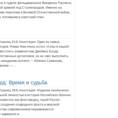
лену и судьбе фельдмаршала Фридриха Паулюса,
ой армией под Сталинградом. Именно на
ому перелому в Великой Отечественной войне,
 попавшим в советский плен.
 страниц
414
) Аннотация:
Один из самых
одов, Роман Ким очень хотел, чтобы в нашей
ивостоять знаменитому Джеймсу Бонду.
бственных детективов, он не смог выполнить
зни младшему коллеге — Юлиану Семенову,
парника —…
рд: Время и судьба
 страниц
264
) Аннотация:
Издание необычного
ьной личностью в истории Российского Военно-
известен как флотоводец, герой Русско-
 создания подводного флота и морской
ьства современников перемежаются
е адмирала в…