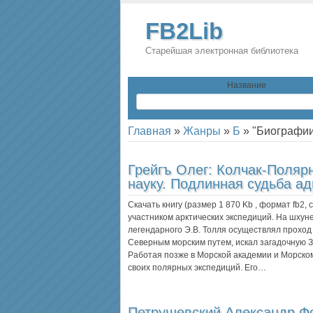
FB2Lib
Старейшая электронная библиотека
Название
Главная
»
Жанры
»
Б
»
"Биографии
Грейгъ Олег:
Колчак-Полярн
науку. Подлинная судьба а
Скачать книгу (размер 1 870 Kb , формат
fb2
,
участником арктических экспедиций. На шхуне
легендарного Э.В. Толля осуществлял проход
Северным морским путем, искал загадочную З
Работая позже в Морской академии и Морском
своих полярных экспедиций. Его…
Петрушевский Александр Ф