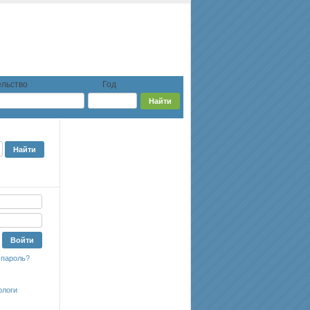
льство
Год
 пароль?