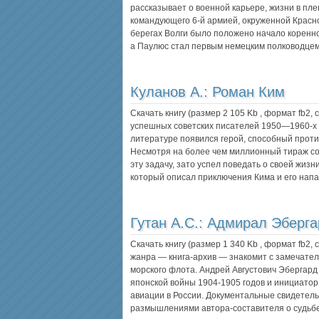
рассказывает о военной карьере, жизни в п
командующего 6-й армией, окруженной Красн
берегах Волги было положено начало коренн
а Паулюс стал первым немецким полководцем,
Куланов А.:
Роман Ким
Скачать книгу (размер 2 105 Kb , формат
fb2
,
успешных советских писателей 1950—1960-х г
литературе появился герой, способный прот
Несмотря на более чем миллионный тираж со
эту задачу, зато успел поведать о своей жи
который описал приключения Кима и его на
Гутан А.С.:
Адмирал Эберга
Скачать книгу (размер 1 340 Kb , формат
fb2
,
жанра — книга-архив — знакомит с замечател
морского флота. Андрей Августович Эбергард 
японской войны 1904-1905 годов и инициатор
авиации в России. Документальные свидетел
размышлениями автора-составителя о судьб