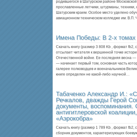
родившегося в Шатурском районе Московской
прославленные летчики, штурманы, техники, 
Шатурским краем. Особое место уделено обуч
авиационном техническом колледже им. В.П.
Имена Победы: В 2-х томах 
Скачать книгу (размер 3 808 Kb , формат
fb2
,
отсылает читателя к вершинной точке истори
Отечественной войне. Ее последняя весна —
— начинает первый том, основная часть котор
галерее полководцев и военачальников Велик
книге определен не какой-либо научной…
Табаченко Александр И.:
«С
Речкалов, дважды Герой Со
документы, воспоминания. 
антигитлеровской коалиции
«Аэрокобра»
Скачать книгу (размер 1 789 Kb , формат
fb2
,
сборник документов, характеризующих боеву