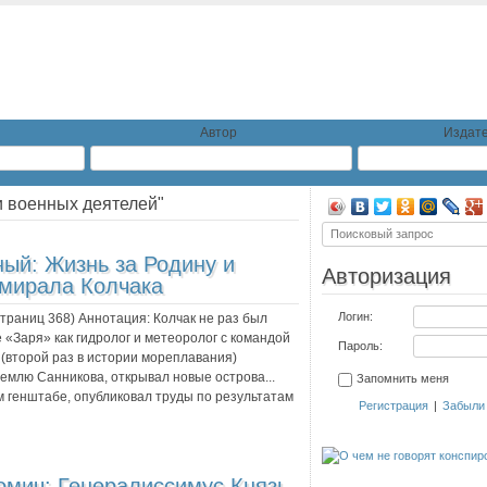
Автор
Издате
 военных деятелей"
ый: Жизнь за Родину и
Авторизация
дмирала Колчака
Логин:
 страниц
368
) Аннотация:
Колчак не раз был
 «Заря» как гидролог и метеоролог с командой
Пароль:
 (второй раз в истории мореплавания)
емлю Санникова, открывал новые острова...
Запомнить меня
 генштабе, опубликовал труды по результатам
Регистрация
|
Забыли
омич:
Генералиссимус Князь