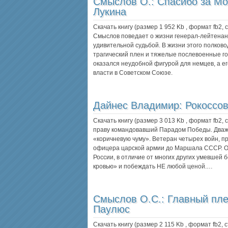
Смыслов О.:
Спасибо за Мо
Лукина
Скачать книгу (размер 1 952 Kb , формат
fb2
,
Смыслов поведает о жизни генерал-лейтенан
удивительной судьбой. В жизни этого полков
трагический плен и тяжелые послевоенные го
оказался неудобной фигурой для немцев, а е
власти в Советском Союзе.
Дайнес Владимир:
Рокоссо
Скачать книгу (размер 3 013 Kb , формат
fb2
,
праву командовавший Парадом Победы. Дваж
«коричневую чуму». Ветеран четырех войн, п
офицера царской армии до Маршала СССР. Од
России, в отличие от многих других умевшей 
кровью» и побеждать НЕ любой ценой.…
Смыслов О.С.:
Главный пл
Паулюс
Скачать книгу (размер 2 115 Kb , формат
fb2
, 