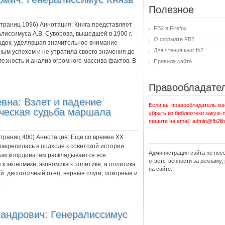
Полезное
 страниц
1096
) Аннотация:
Книга представляет
FB2 в Firefox
иссимуса А.В. Суворова, вышедшей в 1900 г.
О формате FB2
адок, уделявшая значительное внимание
Для чтения книг fb2
ным успехом и не утратила своего значения до
лезность и анализ огромного массива фактов. В
Правила сайта
Правообладате
евна:
Взлет и падение
Если вы правообладатель кни
ическая судьба маршала
убрать из библиотеки какую-
пишите на email: admin@fb2lib
 страниц
400
) Аннотация:
Еще со времен ХХ
 закрепилась в подходе к советской истории
Администрация сайта не нес
рым координатам раскладывается все.
ответственности за рекламу
 экономике, экономика к политике, а политика
на сайте.
: деспотичный отец, верные слуги, покорные и
й…
сандрович:
Генералиссимус