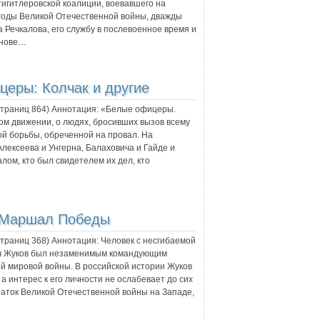
тигитлеровской коалиции, воевавшего на
 годы Великой Отечественной войны, дважды
 Речкалова, его службу в послевоенное время и
снове…
церы: Колчак и другие
 страниц
864
) Аннотация:
«Белые офицеры.
лом движении, о людях, бросивших вызов всему
й борьбы, обреченной на провал. На
Алексеева и Унгерна, Балаховича и Гайде и
алом, кто был свидетелем их дел, кто
: Маршал Победы
 страниц
368
) Аннотация:
Человек с несгибаемой
ич Жуков был незаменимым командующим
й мировой войны. В российской истории Жуков
а интерес к его личности не ослабевает до сих
знаток Великой Отечественной войны на Западе,