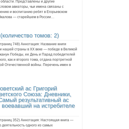
 области. Представлены и другие
словом авиаторы, чьи имена связаны с
ению и воспитанию ребят в Егорьевском
 Чкалова — старейшем в России…
(количество томов: 2)
 страниц
748
) Аннотация:
Название книги
и нашей страны в XX веке — победе в Великой
 канун Победы, ее День и Парад победителей
ого, как и второго тома, отдана портретной
ой Отечественной войны. Перечень имен в
оветский ас Григорий
ветского Союза: Дневники,
Самый результативный ас
, воевавший на истребителе
 страниц
352
) Аннотация:
Настоящая книга —
ю деятельность одного из самых