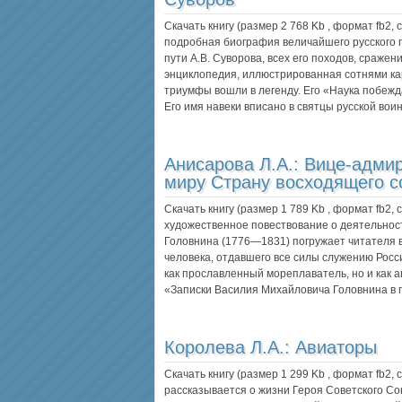
Скачать книгу (размер 2 768 Kb , формат
fb2
,
подробная биография величайшего русского 
пути А.В. Суворова, всех его походов, сражен
энциклопедия, иллюстрированная сотнями карт
триумфы вошли в легенду. Его «Наука побежд
Его имя навеки вписано в святцы русской во
Анисарова Л.А.:
Вице-адми
миру Страну восходящего с
Скачать книгу (размер 1 789 Kb , формат
fb2
,
художественное повествование о деятельно
Головнина (1776—1831) погружает читателя 
человека, отдавшего все силы служению Росси
как прославленный мореплаватель, но и как а
«Записки Василия Михайловича Головнина в 
Королева Л.А.:
Авиаторы
Скачать книгу (размер 1 299 Kb , формат
fb2
,
рассказывается о жизни Героя Советского Со