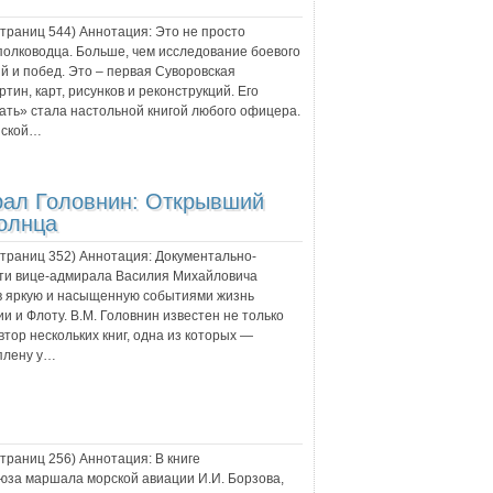
 страниц
544
) Аннотация:
Это не просто
полководца. Больше, чем исследование боевого
ий и побед. Это – первая Суворовская
ин, карт, рисунков и реконструкций. Его
ать» стала настольной книгой любого офицера.
инской…
рал Головнин: Открывший
олнца
 страниц
352
) Аннотация:
Документально-
сти вице-адмирала Василия Михайловича
в яркую и насыщенную событиями жизнь
и и Флоту. В.М. Головнин известен не только
втор нескольких книг, одна из которых —
плену у…
 страниц
256
) Аннотация:
В книге
юза маршала морской авиации И.И. Борзова,