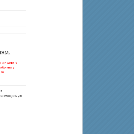
лям.
ги и хотите
либо книгу
.ru
ет
, размещаемую