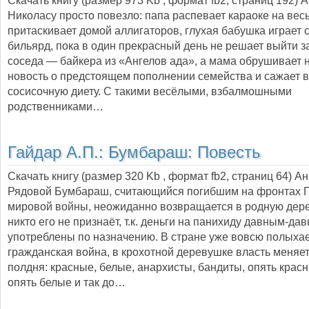
Скачать книгу (размер 973 Kb , формат
fb2
, страниц
192
) 
Николасу просто повезло: папа распевает караоке на весь
притаскивает домой аллигаторов, глухая бабушка играет с
бильярд, пока в один прекрасный день не решает выйти з
соседа — байкера из «Ангелов ада», а мама обрушивает
новость о предстоящем пополнении семейства и сажает в
сосисочную диету. С такими весёлыми, взбалмошными
родственниками…
Гайдар А.П.:
Бумбараш: Повесть
Скачать книгу (размер 320 Kb , формат
fb2
, страниц
64
) А
Рядовой Бумбараш, считающийся погибшим на фронтах 
мировой войны, неожиданно возвращается в родную дере
никто его не признаёт, т.к. деньги на панихиду давным-дав
употреблены по назначению. В стране уже вовсю полыха
гражданская война, в крохотной деревушке власть меняе
полдня: красные, белые, анархисты, бандиты, опять красн
опять белые и так до…