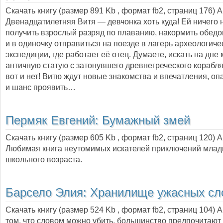
Скачать книгу (размер 891 Kb , формат
fb2
, страниц
176
) 
Двенадцатилетняя Витя — девчонка хоть куда! Ей ничего 
получить взрослый разряд по плаванию, накормить обед
и в одиночку отправиться на поезде в лагерь археологиче
экспедиции, где работает её отец. Думаете, искать на дне
античную статую с затонувшего древнегреческого корабля
вот и нет! Витю ждут новые знакомства и впечатления, о
и шанс проявить…
Пермяк Евгений:
Бумажный змей
Скачать книгу (размер 605 Kb , формат
fb2
, страниц
120
) 
Любимая книга неутомимых искателей приключений мла
школьного возраста.
Барсело Элия:
Хранилище ужасных сл
Скачать книгу (размер 524 Kb , формат
fb2
, страниц
104
) 
том, что словом можно убить, большинство предпочитают 