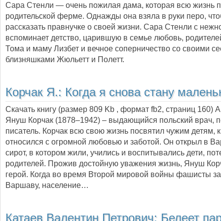
Сара Стенли — очень пожилая дама, которая всю жизнь 
родительской ферме. Однажды она взяла в руки перо, чт
рассказать правнучке о своей жизни. Сара Стенли с нежн
вспоминает детство, царившую в семье любовь, родителе
Тома и маму Лизбет и вечное соперничество со своими се
близняшками Жюльетт и Полетт.
Корчак Я.:
Когда я снова стану малень
Скачать книгу (размер 809 Kb , формат
fb2
, страниц
160
) 
Януш Корчак (1878–1942) – выдающийся польский врач, п
писатель. Корчак всю свою жизнь посвятил чужим детям, 
относился с огромной любовью и заботой. Он открыл в В
сирот, в котором жили, учились и воспитывались дети, по
родителей. Прожив достойную уважения жизнь, Януш Корч
герой. Когда во время Второй мировой войны фашисты з
Варшаву, население…
Катаев Валентин Петрович:
Белеет па