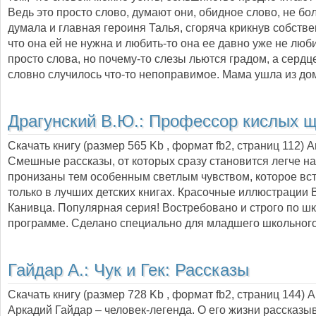
Ведь это просто слово, думают они, обидное слово, не бол
думала и главная героиня Талья, сгоряча крикнув собств
что она ей не нужна и любить-то она ее давно уже не люби
просто слова, но почему-то слезы льются градом, а сердц
словно случилось что-то непоправимое. Мама ушла из до
Драгунский В.Ю.:
Профессор кислых 
Скачать книгу (размер 565 Kb , формат
fb2
, страниц
112
) 
Смешные рассказы, от которых сразу становится легче на
пронизаны тем особенным светлым чувством, которое вс
только в лучших детских книгах. Красочные иллюстрации
Канивца. Популярная серия! Востребовано и строго по ш
программе. Сделано специально для младшего школьного
Гайдар А.:
Чук и Гек: Рассказы
Скачать книгу (размер 728 Kb , формат
fb2
, страниц
144
) 
Аркадий Гайдар – человек-легенда. О его жизни рассказ