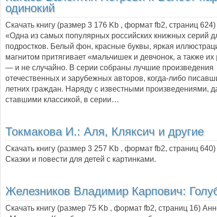
одинокий
Скачать книгу (размер 3 176 Kb , формат
fb2
, страниц
624
)
«Одна из самых популярных российских книжных серий дл
подростков. Белый фон, красные буквы, яркая иллюстрац
магнитом притягивает «мальчишек и девчонок, а также их
— и не случайно. В серии собраны лучшие произведения
отечественных и зарубежных авторов, когда-либо писавши
летних граждан. Наряду с известными произведениями, д
ставшими классикой, в серии…
Токмакова И.:
Аля, Кляксич и другие
Скачать книгу (размер 3 257 Kb , формат
fb2
, страниц
640
)
Сказки и повести для детей с картинками.
Железников Владимир Карпович:
Голу
Скачать книгу (размер 75 Kb , формат
fb2
, страниц
16
) Ан