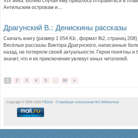
XIX века. Волею случая ему пришлось отправиться в плав
Антильским островам и…
Драгунский В.:
Денискины рассказы
Скачать книгу (размер 1 054 Kb , формат
fb2
, страниц
208
)
Весёлые рассказы Виктора Драгунского, написанные бол
назад, не потеряли своей актуальности. Герои понятны и б
значит, что и их приключения увлекут юных читателей.
1
2
3
4
5
...
86
»
Copyright © 2005-2026
FB2Lib - Старейшая электронная fb2-библиотека