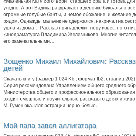
«Маленькая Катя боготворит старшего брата и готова для 
угодно. А вот Вадика раздражает в девочке буквально всё
огромные голубые банты, и немое обожание, и желание 
рядом. Однажды мальчик не сдержался, накричал на сест
ушла из дома… Рассказ принадлежит перу известного пис
кинодраматурга Владимира Железникова. Многие читател
его замечательными…
Зощенко Михаил Михайлович:
Расска
детей
Скачать книгу (размер 1 024 Kb , формат
fb2
, страниц
202
)
Серия рекомендована Управлением общего среднего об
Министерства общего и профессионального образования 
входят смешные и поучительные рассказы о детях и живо
М. Гуменюка. Иллюстрации черно-белые.
Мой папа завел аллигатора