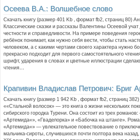
Осеева В.А.:
Волшебное слово
Скачать книгу (размер 401 Kb , формат
fb2
, страниц
80
) А
Классические сказки и рассказы Валентины Осеевой учат 
честности и справедливости. На примере поведения геро
ребёнок понимает, как нужно себя вести, чтобы стать нас
человеком, а с какими чертами своего характера нужно бо
прекрасно подходит для первого самостоятельного чтени
шрифт, ударения в словах и цветные иллюстрации сделаю
чтения…
Крапивин Владислав Петрович:
Бриг 
Скачать книгу (размер 1 942 Kb , формат
fb2
, страниц
382
)
««Стальной волосок» — это книга о жизни нескольких пок
сибирского городка Турени. Она состоит из трех романов:
«Артемида«», «Гваделорка» и «Бабочка на штанге». Рома
«Артемида«» — увлекательное повествование о приключ
мальчика-сироты, случившихся почти полтора века назад,