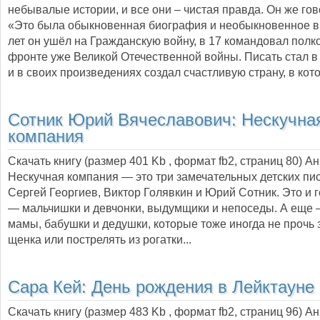
небывалые истории, и все они – чистая правда. Он же гов
«Это была обыкновенная биография и необыкновенное в
лет он ушёл на Гражданскую войну, в 17 командовал полко
фронте уже Великой Отечественной войны. Писать стал в
и в своих произведениях создал счастливую страну, в ко
Сотник Юрий Вячеславович:
Нескучна
компания
Скачать книгу (размер 401 Kb , формат
fb2
, страниц
80
) А
Нескучная компания — это три замечательных детских пис
Сергей Георгиев, Виктор Голявкин и Юрий Сотник. Это и 
— мальчишки и девчонки, выдумщики и непоседы. А еще 
мамы, бабушки и дедушки, которые тоже иногда не прочь 
щенка или пострелять из рогатки...
Сара Кей: День рождения в Лейктауне
Скачать книгу (размер 483 Kb , формат
fb2
, страниц
96
) А