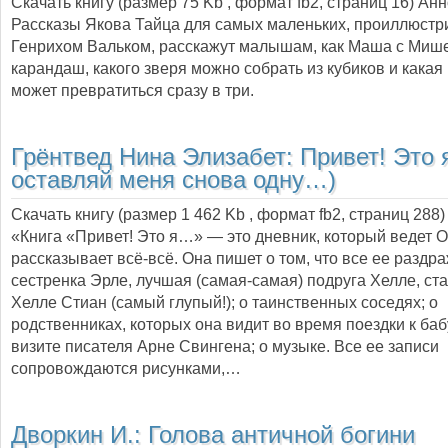
Скачать книгу (размер 75 Kb , формат
fb2
, страниц
16
) Ан
Рассказы Якова Тайца для самых маленьких, проиллюст
Генрихом Вальком, расскажут малышам, как Маша с Миш
карандаш, какого зверя можно собрать из кубиков и какая
может превратиться сразу в три.
Грёнтвед Нина Элизабет:
Привет! Это 
оставляй меня снова одну…)
Скачать книгу (размер 1 462 Kb , формат
fb2
, страниц
288
)
«Книга «Привет! Это я…» — это дневник, который ведет О
рассказывает всё-всё. Она пишет о том, что все ее раздр
сестренка Эрле, лучшая (самая-самая) подруга Хелле, ст
Хелле Стиан (самый глупый!); о таинственных соседях; о
родственниках, которых она видит во время поездки к баб
визите писателя Арне Свингена; о музыке. Все ее записи
сопровождаются рисунками,…
Дворкин И.:
Голова античной богини