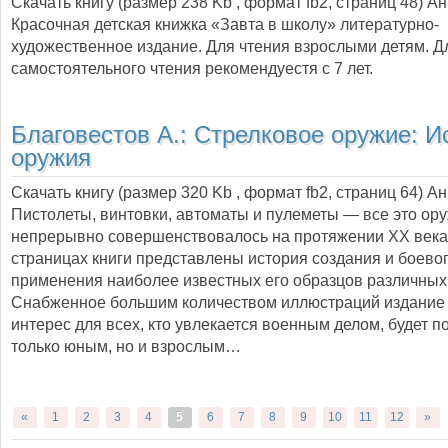
Скачать книгу (размер 238 Kb , формат
fb2
, страниц
48
) А
Красочная детская книжка «Завта в школу» литературно-
художественное издание. Для чтения взрослыми детям. Д
самостоятельного чтения рекомендуестя с 7 лет.
Благовестов А.:
Стрелковое оружие: И
оружия
Скачать книгу (размер 320 Kb , формат
fb2
, страниц
64
) А
Пистолеты, винтовки, автоматы и пулеметы — все это ор
непрерывно совершенствовалось на протяжении ХХ века
страницах книги представлены история создания и боево
применения наиболее известных его образцов различных
Снабженное большим количеством иллюстраций издание
интерес для всех, кто увлекается военным делом, будет п
только юным, но и взрослым…
«
1
2
3
4
5
6
7
8
9
10
11
12
»