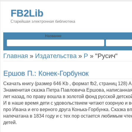
FB2Lib
Старейшая электронная библиотека
Название
Главная
»
Издательства
»
Р
»
"Русич"
Ершов П.:
Конек-Горбунок
Скачать книгу (размер 646 Kb , формат
fb2
, страниц
128
) 
Знаменитая сказка Петра Павловича Ершова, написанная
лет назад, по праву вошла в золотой фонд русской детско
И в наше время дети с удовольствием читают озорную и в
про Ивана и его верного друга Конька-Горбунка. Сказка 
напечатана в 1834 году и с тех пор остается любимым чт
детей.