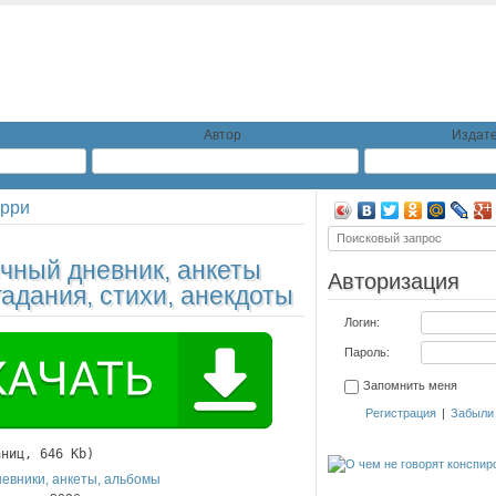
Автор
Издате
рри
ичный дневник, анкеты
Авторизация
гадания, стихи, анекдоты
Логин:
Пароль:
Запомнить меня
Регистрация
|
Забыли
аниц, 646 Kb)
евники, анкеты, альбомы