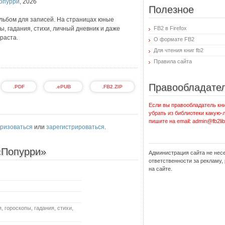
опурри
,
2026
Полезное
льбом для записей. На страницах юные
, гадания, стихи, личный дневник и даже
FB2 в Firefox
раста.
О формате FB2
Для чтения книг fb2
Правила сайта
Правообладате
.PDF
.ePUB
.FB2.ZIP
Если вы правообладатель кни
убрать из библиотеки какую-
пишите на email: admin@fb2lib
ризоваться
или
зарегистрироваться
.
 «Попурри»
Администрация сайта не нес
ответственности за рекламу
на сайте.
 гороскопы, гадания, стихи,