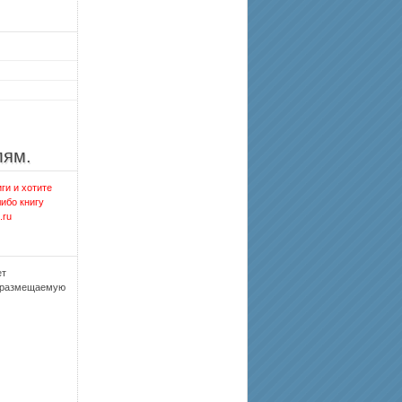
лям.
ги и хотите
либо книгу
.ru
ет
, размещаемую