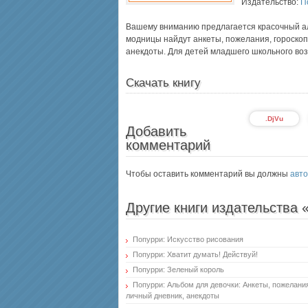
Издательство:
П
Вашему вниманию предлагается красочный а
модницы найдут анкеты, пожелания, гороскопы
анекдоты. Для детей младшего школьного воз
Скачать книгу
.DjVu
Добавить
комментарий
Чтобы оставить комментарий вы должны
авто
Другие книги издательства
Попурри: Искусство рисования
Попурри: Хватит думать! Действуй!
Попурри: Зеленый король
Попурри: Альбом для девочки: Анкеты, пожелания,
личный дневник, анекдоты