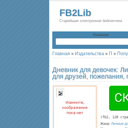
FB2Lib
Старейшая электронная библиотека
Название
Главная
»
Издательства
»
П
»
Попу
Дневник для девочек: Л
для друзей, пожелания, 
(
fb2
, 
128
 стр
Жанр:
Личные дн