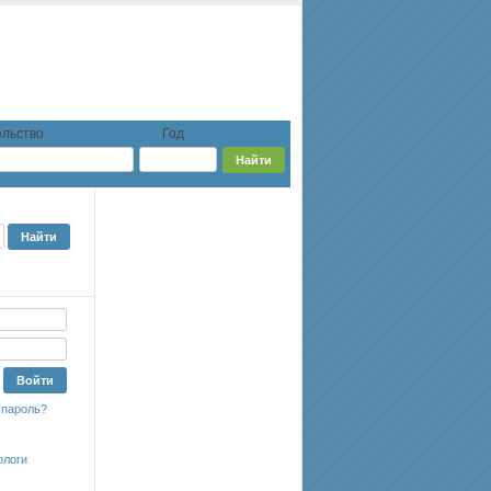
льство
Год
 пароль?