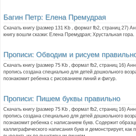
Багин Петр:
Елена Премудрая
Скачать книгу (размер 131 Kb , формат
fb2
, страниц
27
) А
книгу вошли сказки: Елена Премудрая; Хрустальная гора.
Прописи: Обводим и рисуем правильн
Скачать книгу (размер 75 Kb , формат
fb2
, страниц
16
) Ан
пропись создана специально для детей дошкольного возр
познакомит ребенка с рисованием линий и фигур.
Прописи: Пишем буквы правильно
Скачать книгу (размер 75 Kb , формат
fb2
, страниц
16
) Ан
пропись создана специально для детей дошкольного возр
познакомит ребенка с написанием букв. Содержит образ
каллиграфического написания букв и демонстрирует, как 
выводить их по пунктирным линиям.