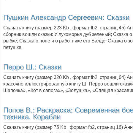
Пушкин Александр Сергеевич:
Сказки
Скачать книгу (размер 223 Kb , формат
fb2
, страниц
45
) А
сборник вошли сказки: У лукоморья дуб зеленый; Сказка о
рыбке; Сказка о попе и о работнике его Балде; Сказка о з
петушке.
Перро Ш.:
Сказки
Скачать книгу (размер 320 Kb , формат
fb2
, страниц
64
) А
красочно иллюстрированную книгу Ш. Перро вошли сказк
Шапочка», «Кот в сапогах», «Золушка», «Спящая красави
Попов В.:
Раскраска: Современная бо
техника. Корабли
Скачать книгу (размер 75 Kb , формат
fb2
, страниц
16
) Ан