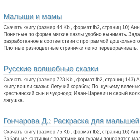
Малыши и мамы
Скачать книгу (размер 44 Kb , формат
fb2
, страниц
10
) Ан
Понятные по форме мягкие пазлы удобно вынимать. Зада
разработанное в соответствии с программой дошкольного
Плотные разноцветные странички легко переворачивать.
Русские волшебные сказки
Скачать книгу (размер 723 Kb , формат
fb2
, страниц
143
) 
книгу вошли сказки: Летучий корабль; По щучьему велень
крестьянский сын и чудо-юдо; Иван-Царевич и серый волк
лягушка.
Гончарова Д.:
Раскраска для малышей
Скачать книгу (размер 75 Kb , формат
fb2
, страниц
16
) Ан
Забавные картинки с толстыми контурами понравятся м