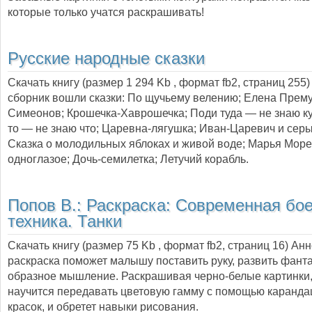
которые только учатся раскрашивать!
Русские народные сказки
Скачать книгу (размер 1 294 Kb , формат
fb2
, страниц
255
сборник вошли сказки: По щучьему велению; Елена Прем
Симеонов; Крошечка-Хаврошечка; Поди туда — не знаю к
то — не знаю что; Царевна-лягушка; Иван-Царевич и серы
Сказка о молодильных яблоках и живой воде; Марья Море
одноглазое; Дочь-семилетка; Летучий корабль.
Попов В.:
Раскраска: Современная бо
техника. Танки
Скачать книгу (размер 75 Kb , формат
fb2
, страниц
16
) Ан
раскраска поможет малышу поставить руку, развить фант
образное мышление. Раскрашивая черно-белые картинки,
научится передавать цветовую гамму с помощью каранд
красок, и обретет навыки рисования.