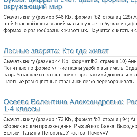
окружающий мир
Скачать книгу (размер 646 Kb , формат
fb2
, страниц
128
) 
этой большой книги знаний малыш узнает о буквах и цифра
формах, о разнообразных животных. Научится считать и 
Лесные зверята: Кто где живет
Скачать книгу (размер 44 Kb , формат
fb2
, страниц
10
) Ан
Понятные по форме мягкие пазлы удобно вынимать. Зада
разработанное в соответствии с программой дошкольного
Плотные разноцветные странички легко переворачивать.
Осеева Валентина Александровна:
Ра
1-4 классы
Скачать книгу (размер 473 Kb , формат
fb2
, страниц
94
) А
сборник вошли произведения: Рыжий кот; Бавка; Выходно
Вольки; Татьяна Петровна; У костра; Почему?