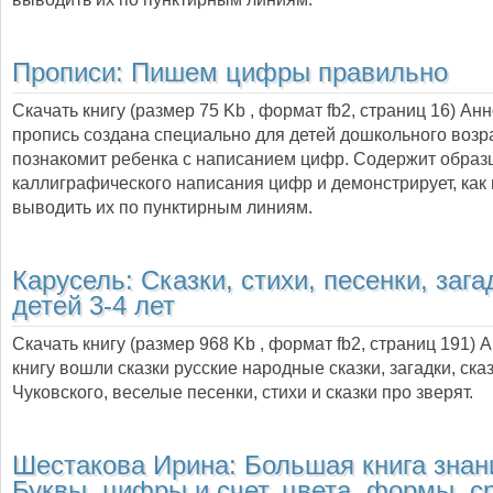
Прописи: Пишем цифры правильно
Скачать книгу (размер 75 Kb , формат
fb2
, страниц
16
) Ан
пропись создана специально для детей дошкольного возр
познакомит ребенка с написанием цифр. Содержит образ
каллиграфического написания цифр и демонстрирует, как
выводить их по пунктирным линиям.
Карусель: Cказки, стихи, песенки, зага
детей 3-4 лет
Скачать книгу (размер 968 Kb , формат
fb2
, страниц
191
) 
книгу вошли сказки русские народные сказки, загадки, ска
Чуковского, веселые песенки, стихи и сказки про зверят.
Шестакова Ирина:
Большая книга знан
Буквы, цифры и счет, цвета, формы, с