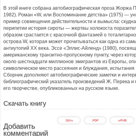
В этой книге собрана автобиографическая проза Жоржа П
1982). Роман «W, или Воспоминание детства» (1975) — у
пример совмещения действительности и вымысла: скудна
перипетии история сироты — жертвы холокоста поразит
образом срастается с красочной фантазией о тоталитарн
острова W, которая может прочитываться как одна из са
антиутопий XX века. Эссе «Эллис-Айленд» (1980), посвя
американскому транзитно-пропускному пункту, через кот
около шестнадцати миллионов эмигрантов из Европы, оп
символическое место рассеяния и блуждания, испытания
Сборник дополняют автобиографические заметки и интерв
библиографический указатель произведений Ж. Перека и
его творчестве, опубликованных на русском языке.
Скачать книгу
.DjVu
.PDF
.ePUB
Добавить
комментарий