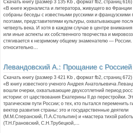
Скачать книгу (размер 3 135 Kb , формат
fb2
, страниц
616
)
«В книге журналиста и литератора, живущего во Франции 
собраны беседы с известными русскими и французскими 
поэтами, представителями культуры, охватывающие пос
четверть века. И хотя в каждом случае в центре внимания
или иные аспекты их собственного творчества и мировозз
стягивается к незримому общему знаменателю — России.
относительно…
Левандовский А.:
Прощание с Россией
Скачать книгу (размер 3 421 Kb , формат
fb2
, страниц
672
)
«В книгу известного ученого Андрея Анатольевича Леван
вошли очерки, охватывающие двухсотлетний период росс
истории: от царствования Екатерины II до перестройки. Эт
трагическом пути России; о тех, кто пытался переменить 
вектор развития страны: это и государственные деятели
(М.М.Сперанский, П.А.Столыпин) и «мастера тихой работ
(Т.Н.Грановский, С.Н.Трубецкой,…