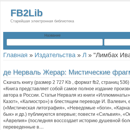
FB2Lib
Старейшая электронная библиотека
Название
Главная
»
Издательства
»
Л
»
"Лимбах Ив
де Нерваль Жерар:
Мистические фраг
Скачать книгу (размер 2 727 Kb , формат
fb2
, страниц
536
)
«Книга представляет собой самое полное издание произв
автора в России. Статьи Нерваля из книги «Иллюминаты»
Казот», «Калиостро») в блестящем переводе И. Валевич, 
(«Мистическая литография», «Неведомые «боги», «Карн
бык» и др.) публикуются впервые; повести «Сильвия», «О
«Аврелия» (последняя воссоздает историю душевной боле
переведенные в…