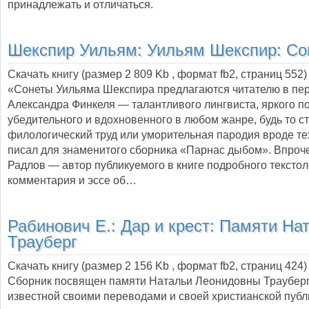
принадлежать и отличаться.
Шекспир Уильям:
Уильям Шекспир: Со
Скачать книгу (размер 2 809 Kb , формат
fb2
, страниц
552
)
«Сонеты Уильяма Шекспира предлагаются читателю в пе
Александра Финкеля — талантливого лингвиста, яркого по
убедительного и вдохновенного в любом жанре, будь то с
филологический труд или уморительная пародия вроде тех
писал для знаменитого сборника «Парнас дыбом». Впроч
Радлов — автор публикуемого в книге подробного текстол
комментария и эссе об…
Рабинович Е.:
Дар и крест: Памяти На
Трауберг
Скачать книгу (размер 2 156 Kb , формат
fb2
, страниц
424
)
Сборник посвящен памяти Натальи Леонидовны Трауберг
известной своими переводами и своей христианской публ