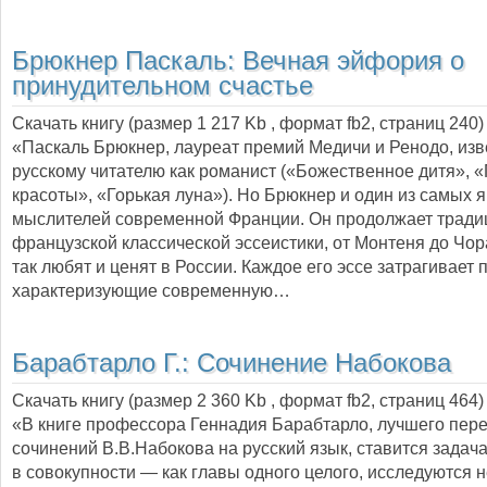
Брюкнер Паскаль:
Вечная эйфория о
принудительном счастье
Скачать книгу (размер 1 217 Kb , формат
fb2
, страниц
240
)
«Паскаль Брюкнер, лауреат премий Медичи и Ренодо, изв
русскому читателю как романист («Божественное дитя», 
красоты», «Горькая луна»). Но Брюкнер и один из самых 
мыслителей современной Франции. Он продолжает трад
французской классической эссеистики, от Монтеня до Чор
так любят и ценят в России. Каждое его эссе затрагивает
характеризующие современную…
Барабтарло Г.:
Сочинение Набокова
Скачать книгу (размер 2 360 Kb , формат
fb2
, страниц
464
)
«В книге профессора Геннадия Барабтарло, лучшего пер
сочинений В.В.Набокова на русский язык, ставится задач
в совокупности — как главы одного целого, исследуются н