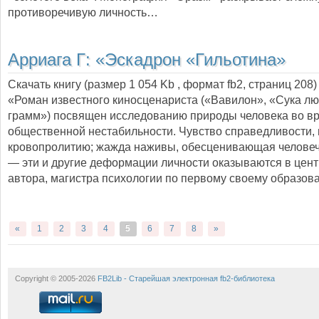
противоречивую личность…
Арриага Г:
«Эскадрон «Гильотина»
Скачать книгу (размер 1 054 Kb , формат
fb2
, страниц
208
)
«Роман известного киносценариста («Вавилон», «Сука лю
грамм») посвящен исследованию природы человека во в
общественной нестабильности. Чувство справедливости,
кровопролитию; жажда наживы, обесценивающая человеч
— эти и другие деформации личности оказываются в цен
автора, магистра психологии по первому своему образов
«
1
2
3
4
5
6
7
8
»
Copyright © 2005-2026
FB2Lib - Старейшая электронная fb2-библиотека