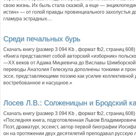
свою жизнь. Их быль стала сказкой, а еще — энциклопеди
истин» — от голой правды провинциального захолустья д
гламура эстрадных…
Среди печальных бурь
Скачать книгу (размер 3 094 Kb , формат
fb2
, страниц
608
)
«Книга представляет собой авторский «изборник» польско
—XX веков от Адама Мицкевича до Виславы Шимборской
переводы Анатолия Гелескула дополнены тонкими и про
эссе, представляющими поэзию как усилие коллективной 
востребованное и насущное.»
Лосев Л.В.:
Солженицын и Бродский ка
Скачать книгу (размер 3 094 Kb , формат
fb2
, страниц
608
)
«Последняя книга, подготовленная Львом Владимирович
Поэт, драматург, эссеист, автор первой биографии Иосифа
он на протяжении двух десятилетий преподавал русскую 