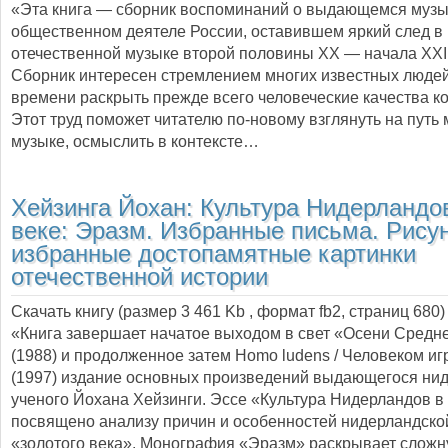
«Эта книга — сборник воспоминаний о выдающемся музы
общественном деятеле России, оставившем яркий след в
отечественной музыке второй половины XX — начала XXI 
Сборник интересен стремлением многих известных люде
времени раскрыть прежде всего человеческие качества к
Этот труд поможет читателю по-новому взглянуть на путь 
музыке, осмыслить в контексте…
Хейзинга Йохан:
Культура Нидерландов
веке: Эразм. Избранные письма. Рисун
избранные достопамятные картинки
отечественной истории
Скачать книгу (размер 3 461 Kb , формат
fb2
, страниц
680
)
«Книга завершает начатое выходом в свет «Осени Средн
(1988) и продолженное затем Homo ludens / Человеком 
(1997) издание основных произведений выдающегося ни
ученого Йохана Хейзинги. Эссе «Культура Нидерландов в 
посвящено анализу причин и особенностей нидерландско
«золотого века». Монография «Эразм» раскрывает сложн