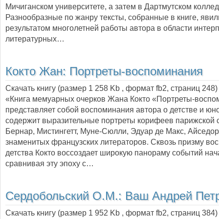
Мичиганском университете, а затем в Дартмутском колле
Разнообразные по жанру тексты, собранные в книге, явил
результатом многолетней работы автора в области интер
литературных…
Кокто Жан:
Портреты-воспоминания
Скачать книгу (размер 1 258 Kb , формат
fb2
, страниц
248
)
«Книга мемуарных очерков Жана Кокто «Портреты-воспо
представляет собой воспоминания автора о детстве и юно
содержит выразительные портреты корифеев парижской 
Бернар, Мистингетт, Муне-Сюлли, Эдуар де Макс, Айседор
знаменитых французских литераторов. Сквозь призму во
детства Кокто воссоздает широкую панораму событий нач
сравнивая эту эпоху с…
Сердобольский О.М.:
Ваш Андрей Пет
Скачать книгу (размер 1 952 Kb , формат
fb2
, страниц
384
)