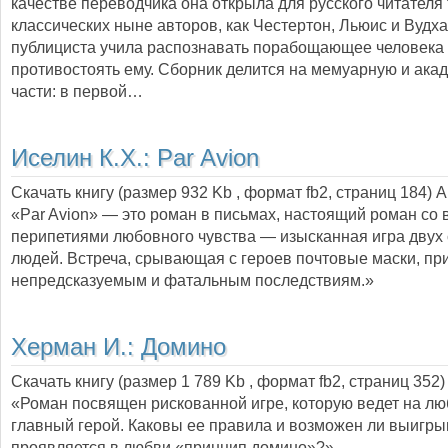
качестве переводчика она открыла для русского читателя 
классических ныне авторов, как Честертон, Льюис и Вудха
публициста учила распознавать порабощающее человека 
противостоять ему. Сборник делится на мемуарную и ака
части: в первой…
Иселин К.Х.:
Par Avion
Скачать книгу (размер 932 Kb , формат
fb2
, страниц
184
) 
«Par Avion» — это роман в письмах, настоящий роман со 
перипетиями любовного чувства — изысканная игра двух
людей. Встреча, срывающая с героев почтовые маски, пр
непредсказуемым и фатальным последствиям.»
Херман И.:
Домино
Скачать книгу (размер 1 789 Kb , формат
fb2
, страниц
352
)
«Роман посвящен рискованной игре, которую ведет на л
главный герой. Каковы ее правила и возможен ли выигры
проявляется в любви «принцип домино»?»