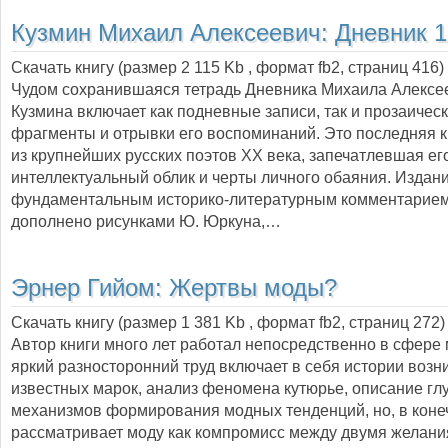
Кузмин Михаил Алексеевич:
Дневник 1
Скачать книгу (размер 2 115 Kb , формат
fb2
, страниц
416
)
Чудом сохранившаяся тетрадь Дневника Михаила Алексе
Кузмина включает как подневные записи, так и прозаичес
фрагменты и отрывки его воспоминаний. Это последняя к
из крупнейших русских поэтов XX века, запечатлевшая ег
интеллектуальный облик и черты личного обаяния. Издан
фундаментальным историко-литературным комментарием
дополнено рисунками Ю. Юркуна,…
Эрнер Гийом:
Жертвы моды?
Скачать книгу (размер 1 381 Kb , формат
fb2
, страниц
272
)
Автор книги много лет работал непосредственно в сфере 
яркий разносторонний труд включает в себя истории воз
известных марок, анализ феномена кутюрье, описание г
механизмов формирования модных тенденций, но, в конеч
рассматривает моду как компромисс между двумя желани