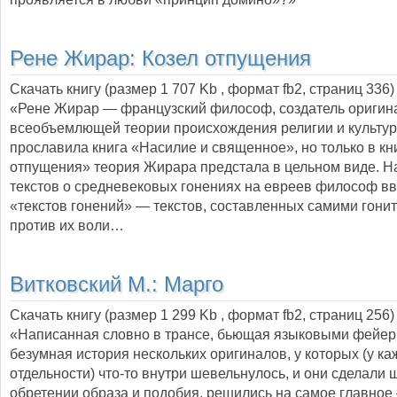
Рене Жирар:
Козел отпущения
Скачать книгу (размер 1 707 Kb , формат
fb2
, страниц
336
)
«Рене Жирар — французский философ, создатель оригин
всеобъемлющей теории происхождения религии и культур
прославила книга «Насилие и священное», но только в кн
отпущения» теория Жирара предстала в цельном виде. Н
текстов о средневековых гонениях на евреев философ в
«текстов гонений» — текстов, составленных самими гонит
против их воли…
Витковский М.:
Марго
Скачать книгу (размер 1 299 Kb , формат
fb2
, страниц
256
)
«Написанная словно в трансе, бьющая языковыми фейе
безумная история нескольких оригиналов, у которых (у ка
отдельности) что-то внутри шевельнулось, и они сделали 
обретении образа и подобия, решились на самое главное