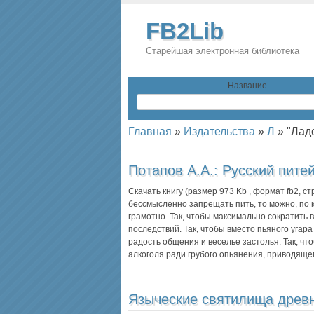
FB2Lib
Старейшая электронная библиотека
Название
Главная
»
Издательства
»
Л
»
"Лад
Потапов А.А.:
Русский пите
Скачать книгу (размер 973 Kb , формат
fb2
, с
бессмысленно запрещать пить, то можно, по 
грамотно. Так, чтобы максимально сократить 
последствий. Так, чтобы вместо пьяного угар
радость общения и веселье застолья. Так, ч
алкоголя ради грубого опьянения, приводяще
Языческие святилища древ