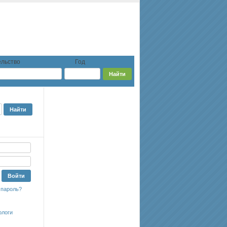
льство
Год
 пароль?