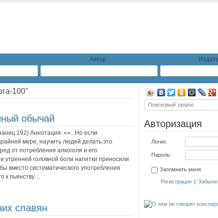
Автор
Издате
ога-100"
йный обычай
Авторизация
траниц
192
) Аннотация:
«»...Но если
крайней мере, научить людей делать это
Логин:
вред от потребления алкоголя и его
Пароль:
а и утренней головной боли напитки приносили
тобы вместо систематического употребления
Запомнить меня
го к пьянству…
Регистрация
|
Забыли
них славян