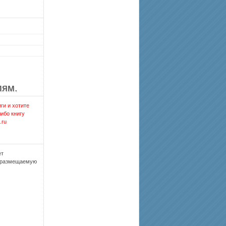
лям.
ги и хотите
либо книгу
.ru
ет
, размещаемую