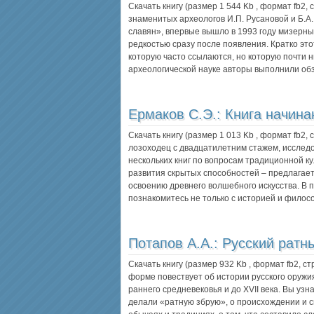
Скачать книгу (размер 1 544 Kb , формат
fb2
,
знаменитых археологов И.П. Русановой и Б.А
славян», впервые вышло в 1993 году мизерны
редкостью сразу после появления. Кратко этот
которую часто ссылаются, но которую почти н
археологической науке авторы выполнили о
Ермаков С.Э.:
Книга начин
Скачать книгу (размер 1 013 Kb , формат
fb2
,
лозоходец с двадцатилетним стажем, исследо
нескольких книг по вопросам традиционной к
развития скрытых способностей – предлагает
освоению древнего волшебного искусства. В п
познакомитесь не только с историей и фило
Потапов А.А.:
Русский ратн
Скачать книгу (размер 932 Kb , формат
fb2
, с
форме повествует об истории русского оружия
раннего средневековья и до XVII века. Вы узна
делали «ратную збрую», о происхождении и 