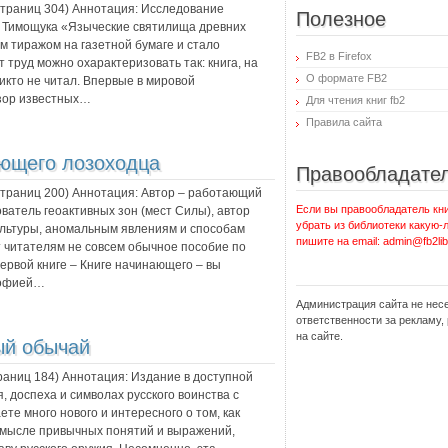
 страниц
304
) Аннотация:
Исследование
Полезное
. Тимощука «Языческие святилища древних
м тиражом на газетной бумаге и стало
FB2 в Firefox
 труд можно охарактеризовать так: книга, на
О формате FB2
икто не читал. Впервые в мировой
бзор известных…
Для чтения книг fb2
Правила сайта
ающего лозоходца
Правообладате
 страниц
200
) Аннотация:
Автор – работающий
Если вы правообладатель кни
ватель геоактивных зон (мест Силы), автор
убрать из библиотеки какую-
ультуры, аномальным явлениям и способам
пишите на email: admin@fb2lib
 читателям не совсем обычное пособие по
ервой книге – Книге начинающего – вы
софией…
Администрация сайта не нес
ответственности за рекламу
на сайте.
ый обычай
траниц
184
) Аннотация:
Издание в доступной
, доспеха и символах русского воинства с
ете много нового и интересного о том, как
смысле привычных понятий и выражений,