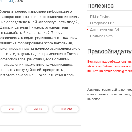
инергия
,
2026
Полезное
собрана и проанализирована информация о
сывающая повторяющиеся поколенческие циклы,
FB2 в Firefox
ние определено в ней как совокупность людей,
О формате FB2
амис и Евгений Никонов, руководители
Для чтения книг fb2
тся разработкой и адаптацией Теории
Правила сайта
поколению X (людям, родившимся в 1964-1984
влиявших на формирование этого поколения,
ориентированных на деловое взаимодействие с
Правообладате
 в книге, актуальны для применения в России
 профессионалов, работающих с большими
Если вы правообладатель кни
— управлении, маркетинге, коммуникациях,
убрать из библиотеки какую-
 понять логику действий, приоритеты,
пишите на email: admin@fb2lib
ям этого поколения — осознать себя и свои
Администрация сайта не нес
ответственности за рекламу
на сайте.
.PDF
.ePUB
.FB2.ZIP