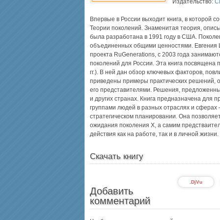
Издательство:
С
Впервые в России выходит книга, в которой 
Теории поколений. Знаменитая теория, опи
была разработана в 1991 году в США. Поколе
объединенных общими ценностями. Евгения Ш
проекта RuGenerations, с 2003 года занимаю
поколений для России. Эта книга посвящена 
гг.). В ней дан обзор ключевых факторов, по
приведены примеры практических решений, 
его представителями. Решения, предложенные
и других странах. Книга предназначена для
группами людей в разных отраслях и сферах 
стратегическом планировании. Она позволяет
ожидания поколения X, а самим предстваител
действия как на работе, так и в личной жизни.
Скачать книгу
.DjVu
Добавить
комментарий