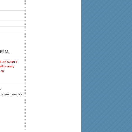
лям.
ги и хотите
либо книгу
.ru
ет
, размещаемую