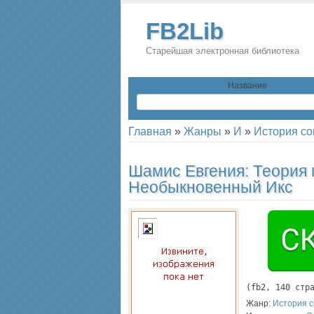
FB2Lib
Старейшая электронная библиотека
Название
Главная
»
Жанры
»
И
»
История со
Шамис Евгения:
Теория 
Необыкновенный Икс
(
fb2
, 
140
 стр
Жанр:
История с