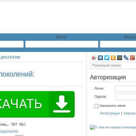
Автор
Издате
циологии
поколений:
Авторизация
Логин:
Пароль:
Запомнить меня
Регистрация
|
Забыли
аниц, 707 Kb)
оциологии