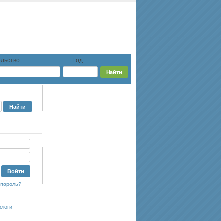
льство
Год
 пароль?