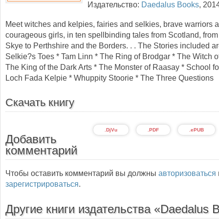
Издательство:
Daedalus Books
,
201
Meet witches and kelpies, fairies and selkies, brave warriors 
courageous girls, in ten spellbinding tales from Scotland, fro
Skye to Perthshire and the Borders. . . The Stories included ar
Selkie?s Toes * Tam Linn * The Ring of Brodgar * The Witch o
The King of the Dark Arts * The Monster of Raasay * School fo
Loch Fada Kelpie * Whuppity Stoorie * The Three Questions
Скачать книгу
.DjVu
.PDF
.ePUB
Добавить
комментарий
Чтобы оставить комментарий вы должны
авторизоваться
зарегистрироваться
.
Другие книги издательства «Daedalus 