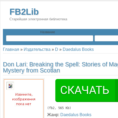
FB2Lib
Старейшая электронная библиотека
Название
Главная
»
Издательства
»
D
»
Daedalus Books
Don Lari:
Breaking the Spell: Stories of M
Mystery from Scotlan
(
fb2
, 565 Kb)
Жанр:
Daedalus Books