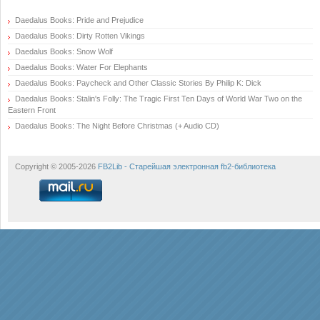
Daedalus Books: Pride and Prejudice
Daedalus Books: Dirty Rotten Vikings
Daedalus Books: Snow Wolf
Daedalus Books: Water For Elephants
Daedalus Books: Paycheck and Other Classic Stories By Philip K: Dick
Daedalus Books: Stalin's Folly: The Tragic First Ten Days of World War Two on the
Eastern Front
Daedalus Books: The Night Before Christmas (+ Audio CD)
Copyright © 2005-2026
FB2Lib - Старейшая электронная fb2-библиотека