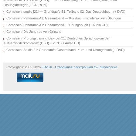
Kultusministerkonferenz (DSD) — Neubearbeitung: Stufe 1: Übungsbuch und
Lösungsbeileger (+ CD-ROM)
Cornelsen: studio [21] — Grundstufe B1: Teilband 02: Das Deutschbuch (+ DVD)
Cornelsen: Panorama A1: Gesamtband — Kursbuch mit interaktiven Übungen
Cornelsen: Panorama A1: Gesamtband — Übungsbuch (+ Audio CD)
Cornelsen: Die Jungfrau von Orleans
Cornelsen: Prüfungstraining DaF B2-C1: Deutsches Sprachdiplom der
Kultusministerkonferenz (DSD) + 2 CD (+ Audio CD)
Cornelsen: Studio 21: Grundstufe Gesamtband. Kurs- und Ubungsbuch (+ DVD)
Copyright © 2005-2026
FB2Lib - Старейшая электронная fb2-библиотека