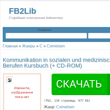
FB2Lib
Старейшая электронная библиотека
Название
Главная
»
Жанры
»
C
»
Cornelsen
Kommunikation in sozialen und medizinis
Berufen Kursbuch (+ CD-ROM)
(
fb2
, 
134
 страницы, 677 Kb)
Жанр:
Cornelsen