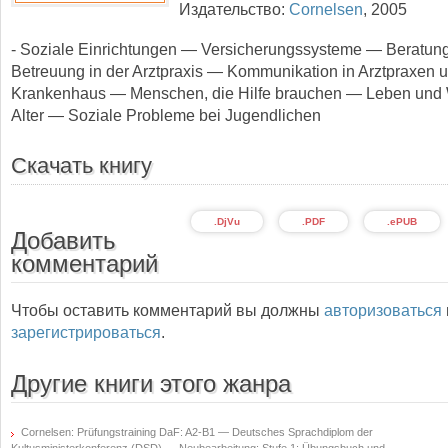
Издательство:
Cornelsen
,
2005
- Soziale Einrichtungen — Versicherungssysteme — Beratun
Betreuung in der Arztpraxis — Kommunikation in Arztpraxen 
Krankenhaus — Menschen, die Hilfe brauchen — Leben und
Alter — Soziale Probleme bei Jugendlichen
Скачать книгу
.DjVu
.PDF
.ePUB
Добавить
комментарий
Чтобы оставить комментарий вы должны
авторизоваться
зарегистрироваться
.
Другие книги этого жанра
Cornelsen: Prüfungstraining DaF: A2-B1 — Deutsches Sprachdiplom der