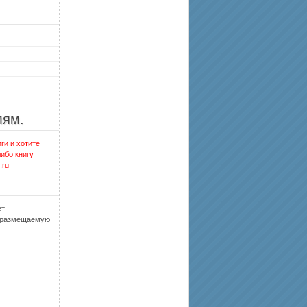
лям.
ги и хотите
либо книгу
.ru
ет
, размещаемую