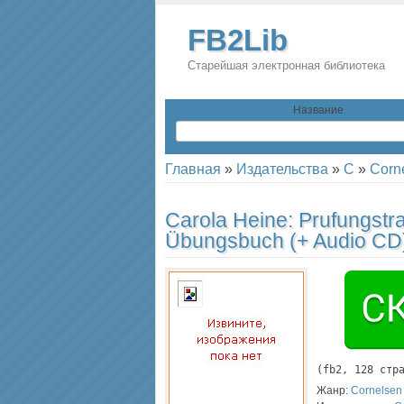
FB2Lib
Старейшая электронная библиотека
Название
Главная
»
Издательства
»
C
»
Corn
Carola Heine:
Prufungstr
Übungsbuch (+ Audio CD
(
fb2
, 
128
 стр
Жанр:
Cornelsen