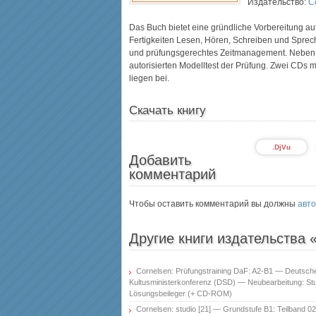
Издательство:
C
Das Buch bietet eine gründliche Vorbereitung auf
Fertigkeiten Lesen, Hören, Schreiben und Sprech
und prüfungsgerechtes Zeitmanagement. Neben Ü
autorisierten Modelltest der Prüfung. Zwei CDs 
liegen bei.
Скачать книгу
.DjVu
Добавить
комментарий
Чтобы оставить комментарий вы должны
авто
Другие книги издательства 
Cornelsen: Prüfungstraining DaF: A2-B1 — Deutsch
Kultusministerkonferenz (DSD) — Neubearbeitung: St
Lösungsbeileger (+ CD-ROM)
Cornelsen: studio [21] — Grundstufe B1: Teilband 