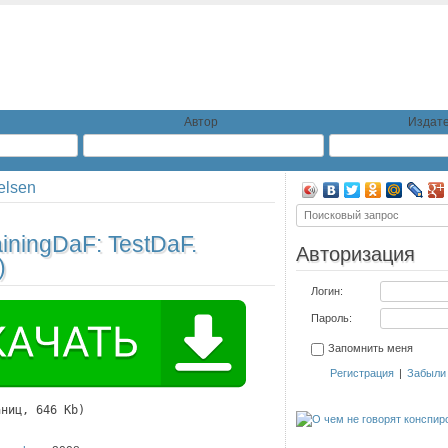
Автор
Издате
elsen
ainingDaF: TestDaF.
Авторизация
)
Логин:
Пароль:
Запомнить меня
Регистрация
|
Забыли
аниц, 646 Kb)