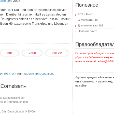
ornelsen
,
2008
Полезное
 den Test-DaF und trainiert systematisch die vier
en. Darüber hinaus vermittelt es Lernstrategien
FB2 в Firefox
bungstests enthält es einen vom TestDaF-Institut
О формате FB2
mit den Hörtexten sowie Transkripte und Lösungen
Для чтения книг fb2
Правила сайта
Правообладате
.PDF
.ePUB
.FB2.ZIP
Если вы правообладатель кни
убрать из библиотеки какую-
пишите на email: admin@fb2lib
ризоваться
или
зарегистрироваться
.
Администрация сайта не нес
ответственности за рекламу
«Cornelsen»
на сайте.
es Sprachdiplom der
ufe 1: Übungsbuch und
02: Das Deutschbuch (+ DVD)