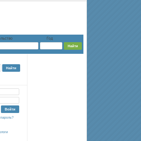
льство
Год
 пароль?