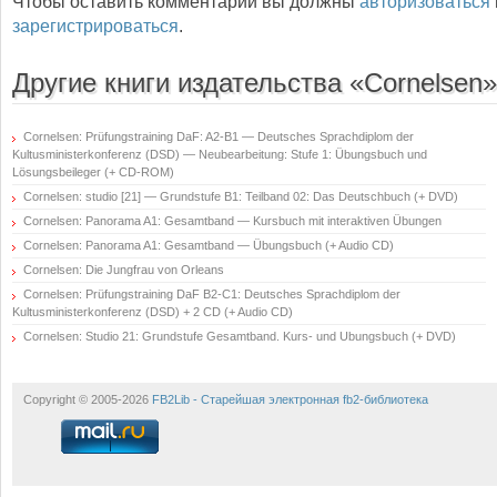
Чтобы оставить комментарий вы должны
авторизоваться
зарегистрироваться
.
Другие книги издательства «Cornelsen»
Cornelsen: Prüfungstraining DaF: A2-B1 — Deutsches Sprachdiplom der
Kultusministerkonferenz (DSD) — Neubearbeitung: Stufe 1: Übungsbuch und
Lösungsbeileger (+ CD-ROM)
Cornelsen: studio [21] — Grundstufe B1: Teilband 02: Das Deutschbuch (+ DVD)
Cornelsen: Panorama A1: Gesamtband — Kursbuch mit interaktiven Übungen
Cornelsen: Panorama A1: Gesamtband — Übungsbuch (+ Audio CD)
Cornelsen: Die Jungfrau von Orleans
Cornelsen: Prüfungstraining DaF B2-C1: Deutsches Sprachdiplom der
Kultusministerkonferenz (DSD) + 2 CD (+ Audio CD)
Cornelsen: Studio 21: Grundstufe Gesamtband. Kurs- und Ubungsbuch (+ DVD)
Copyright © 2005-2026
FB2Lib - Старейшая электронная fb2-библиотека