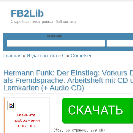
FB2Lib
Старейшая электронная библиотека
Название
Главная
»
Издательства
»
C
»
Cornelsen
Hermann Funk:
Der Einstieg: Vorkurs 
als Fremdsprache. Arbeitsheft mit CD 
Lernkarten (+ Audio CD)
(
fb2
, 
56
 страниц, 279 Kb)