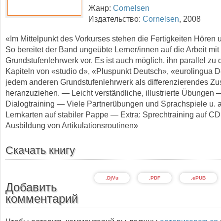
Жанр:
Cornelsen
Издательство:
Cornelsen
,
2008
«Im Mittelpunkt des Vorkurses stehen die Fertigkeiten Hören
So bereitet der Band ungeübte Lerner/innen auf die Arbeit mi
Grundstufenlehrwerk vor. Es ist auch möglich, ihn parallel zu 
Kapiteln von «studio d», «Pluspunkt Deutsch», «eurolingua 
jedem anderen Grundstufenlehrwerk als differenzierendes Zu
heranzuziehen. — Leicht verständliche, illustrierte Übungen 
Dialogtraining — Viele Partnerübungen und Sprachspiele u. a.
Lernkarten auf stabiler Pappe — Extra: Sprechtraining auf CD
Ausbildung von Artikulationsroutinen»
Скачать книгу
.DjVu
.PDF
.ePUB
Добавить
комментарий