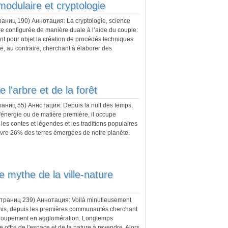
modulaire et cryptologie
траниц
190
) Аннотация:
La cryptologie, science
re configurée de manière duale à l’aide du couple:
nt pour objet la création de procédés techniques
e, au contraire, cherchant à élaborer des
e l'arbre et de la forêt
траниц
55
) Аннотация:
Depuis la nuit des temps,
d'énergie ou de matière première, il occupe
les contes et légendes et les traditions populaires
ouvre 26% des terres émergées de notre planète.
e mythe de la ville-nature
 страниц
239
) Аннотация:
Voilà minutieusement
-Unis, depuis les premières communautés cherchant
regroupement en agglomération. Longtemps
ffre de l'espace et de la nature à revendre. Alors