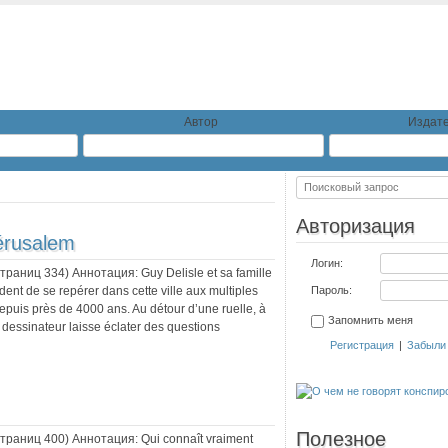
Автор
Издате
Авторизация
érusalem
Логин:
 страниц
334
) Аннотация:
Guy Delisle et sa famille
ent de se repérer dans cette ville aux multiples
Пароль:
depuis près de 4000 ans. Au détour d’une ruelle, à
Запомнить меня
 le dessinateur laisse éclater des questions
Регистрация
|
Забыли
Полезное
 страниц
400
) Аннотация:
Qui connaît vraiment