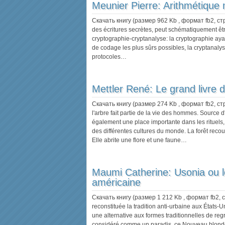
Meunier Pierre:
Arithmétique 
Скачать книгу (размер 962 Kb , формат
fb2
, с
des écritures secrètes, peut schématiquement êt
cryptographie-cryptanalyse: la cryptographie aya
de codage les plus sûrs possibles, la cryptanalys
protocoles…
Mettler René:
Le grand livre d
Скачать книгу (размер 274 Kb , формат
fb2
, с
l'arbre fait partie de la vie des hommes. Source 
également une place importante dans les rituels, 
des différentes cultures du monde. La forêt rec
Elle abrite une flore et une faune…
Maumi Catherine:
Usonia ou l
américaine
Скачать книгу (размер 1 212 Kb , формат
fb2
,
reconstituée la tradition anti-urbaine aux États
une alternative aux formes traditionnelles de 
considéré comme un paradis, ce Nouveau blonde o