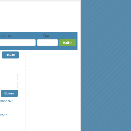
льство
Год
 пароль?