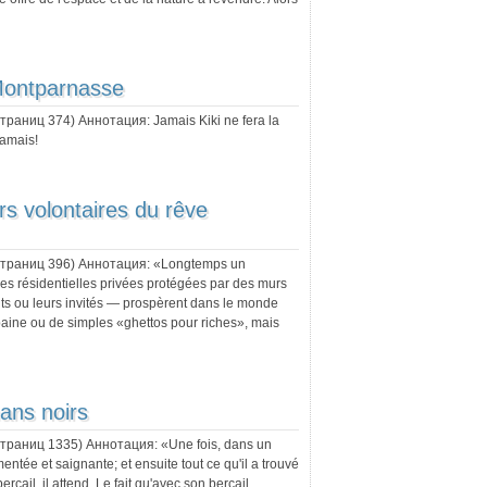
Montparnasse
 страниц
374
) Аннотация:
Jamais Kiki ne fera la
jamais!
rs volontaires du rêve
 страниц
396
) Аннотация:
«Longtemps un
 résidentielles privées protégées par des murs
ents ou leurs invités — prospèrent dans le monde
rbaine ou de simples «ghettos pour riches», mais
ns noirs
 страниц
1335
) Аннотация:
«Une fois, dans un
tée et saignante; et ensuite tout ce qu'il a trouvé
ercail, il attend. Le fait qu'avec son bercail