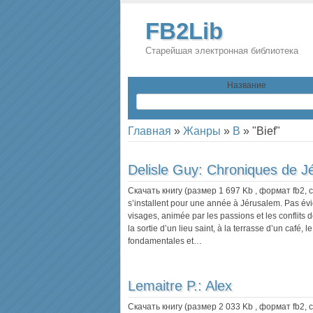
FB2Lib
Старейшая электронная библиотека
Название
Главная
»
Жанры
»
B
»
"Bief"
Delisle Guy:
Chroniques de J
Скачать книгу (размер 1 697 Kb , формат
fb2
,
s’installent pour une année à Jérusalem. Pas évid
visages, animée par les passions et les conflits 
la sortie d’un lieu saint, à la terrasse d’un café,
fondamentales et…
Lemaitre P.:
Alex
Скачать книгу (размер 2 033 Kb , формат
fb2
,