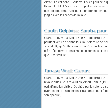
Alex? Elle est belle. Excitante. Est-ce pour cela q
l'inimaginable? Mais quand la police découvre enfi
que son bourreau. Alex qui ne pardonne rien, qui n
jongle avec les codes de la folie…
Coulin Delphine:
Samba pour 
Скачать книгу (размер 1 549 Kb , формат
fb2
,
pourtant venu de bonne foi à la Préfecture de pol
avait droit, après dix années passées en France
été arrêté, devant des dizaines d’hommes et de 
que l’Etat veuille…
Tanase Virgil:
Camus
Скачать книгу (размер 2 039 Kb , формат
fb2
,
révolte plus que la révolution, Albert Camus (19
et d'affirmation visible, éclairée par le soleil de 
événements de son temps, il n'a jamais oublié de
son époque,…