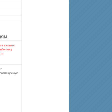
лям.
ги и хотите
либо книгу
.ru
ет
, размещаемую