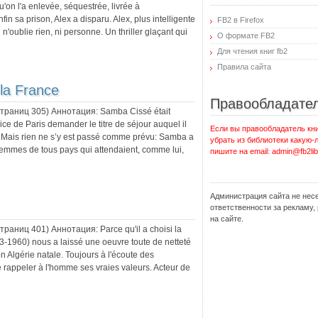
u'on l'a enlevée, séquestrée, livrée à
n sa prison, Alex a disparu. Alex, plus intelligente
FB2 в Firefox
'oublie rien, ni personne. Un thriller glaçant qui
О формате FB2
Для чтения книг fb2
Правила сайта
la France
Правообладате
 страниц
305
) Аннотация:
Samba Cissé était
ice de Paris demander le titre de séjour auquel il
Если вы правообладатель кни
. Mais rien ne s’y est passé comme prévu: Samba a
убрать из библиотеки какую-
femmes de tous pays qui attendaient, comme lui,
пишите на email: admin@fb2lib
Администрация сайта не нес
ответственности за рекламу
на сайте.
 страниц
401
) Аннотация:
Parce qu'il a choisi la
13-1960) nous a laissé une oeuvre toute de netteté
son Algérie natale. Toujours à l'écoute des
 rappeler à l'homme ses vraies valeurs. Acteur de