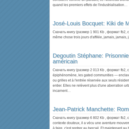
quand les premiers effets de l'industrialisation…
José-Louis Bocquet:
Kiki de 
Скачать книгу (размер 1 901 Kb , формат
fb2
,
même chose trois jours d'affilée, jamais, jamais, 
Degoutin Stéphane:
Prisonnie
américain
Скачать книгу (размер 2 013 Kb , формат
fb2
,
épiphénomène, les gated communities — enclaves
ou grilles et à l'entrée réservée aux seuls résid
entier. Elles ne relèvent plus d'une aberration u
incarnent…
Jean-Patrick Manchette:
Roma
Скачать книгу (размер 6 802 Kb , формат
fb2
,
contexte douteux, il a vécu une aventure mouvemen
à faire, c'est rentrer au bercail. Et maintenant au b