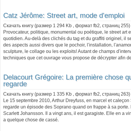
Catz Jérôme:
Street art, mode d'emploi
Скачать книгу (размер 1 294 Kb , формат
fb2
, страниц
255
)
Provocateur, politique, monumental ou poétique, le street art e
quotidien. Au-delà des clichés du tag et du graffiti originel, il 
des aspects aussi divers que le pochoir, l'installation, l'anamo
sculpture, le collage ou les exploits! Autant de champs d'inter
techniques que cet ouvrage vous propose de décrypter afin 
Delacourt Grégoire:
La première chose q
regarde
Скачать книгу (размер 1 335 Kb , формат
fb2
, страниц
263
)
Le 15 septembre 2010, Arthur Dreyfuss, en marcel et caleçon
regarde un épisode des Soprano quand on frappe à sa porte. F
Scarlett Johansson. Il a vingt ans, il est garagiste. Elle en a vin
a quelque chose de cassé.