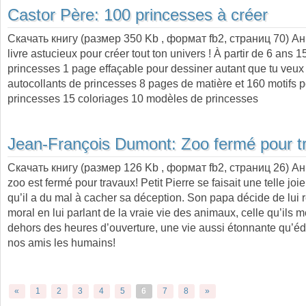
Castor Père:
100 princesses à créer
Скачать книгу (размер 350 Kb , формат
fb2
, страниц
70
) А
livre astucieux pour créer tout ton univers ! À partir de 6 ans 
princesses 1 page effaçable pour dessiner autant que tu veux
autocollants de princesses 8 pages de matière et 160 motifs p
princesses 15 coloriages 10 modèles de princesses
Jean-François Dumont:
Zoo fermé pour t
Скачать книгу (размер 126 Kb , формат
fb2
, страниц
26
) А
zoo est fermé pour travaux! Petit Pierre se faisait une telle joie
qu’il a du mal à cacher sa déception. Son papa décide de lui 
moral en lui parlant de la vraie vie des animaux, celle qu’ils 
dehors des heures d’ouverture, une vie aussi étonnante qu’éd
nos amis les humains!
«
1
2
3
4
5
6
7
8
»