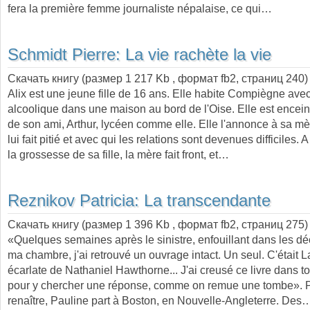
fera la première femme journaliste népalaise, ce qui…
Schmidt Pierre:
La vie rachète la vie
Скачать книгу (размер 1 217 Kb , формат
fb2
, страниц
240
)
Alix est une jeune fille de 16 ans. Elle habite Compiègne ave
alcoolique dans une maison au bord de l'Oise. Elle est encein
de son ami, Arthur, lycéen comme elle. Elle l'annonce à sa mère
lui fait pitié et avec qui les relations sont devenues difficiles.
la grossesse de sa fille, la mère fait front, et…
Reznikov Patricia:
La transcendante
Скачать книгу (размер 1 396 Kb , формат
fb2
, страниц
275
)
«Quelques semaines après le sinistre, enfouillant dans les 
ma chambre, j'ai retrouvé un ouvrage intact. Un seul. C'était L
écarlate de Nathaniel Hawthorne... J'ai creusé ce livre dans t
pour y chercher une réponse, comme on remue une tombe». P
renaître, Pauline part à Boston, en Nouvelle-Angleterre. Des