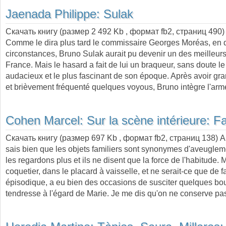
Jaenada Philippe:
Sulak
Скачать книгу (размер 2 492 Kb , формат
fb2
, страниц
490
)
Comme le dira plus tard le commissaire Georges Moréas, en d
circonstances, Bruno Sulak aurait pu devenir un des meilleurs 
France. Mais le hasard a fait de lui un braqueur, sans doute le
audacieux et le plus fascinant de son époque. Après avoir gra
et brièvement fréquenté quelques voyous, Bruno intègre l'ar
Cohen Marcel:
Sur la scène intérieure: Fa
Скачать книгу (размер 697 Kb , формат
fb2
, страниц
138
) 
sais bien que les objets familiers sont synonymes d'aveuglem
les regardons plus et ils ne disent que la force de l'habitude. 
coquetier, dans le placard à vaisselle, et ne serait-ce que de f
épisodique, a eu bien des occasions de susciter quelques bo
tendresse à l'égard de Marie. Je me dis qu'on ne conserve p