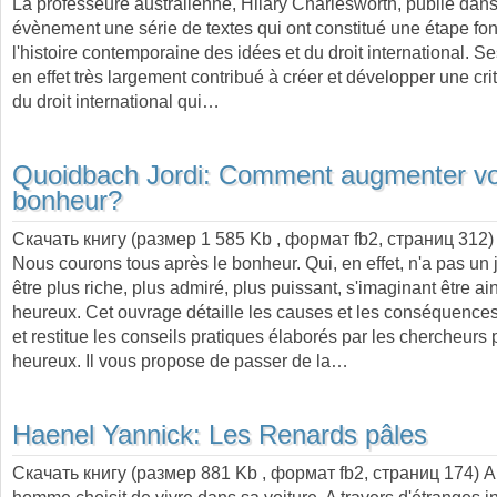
La professeure australienne, Hilary Charlesworth, publie dans
évènement une série de textes qui ont constitué une étape f
l'histoire contemporaine des idées et du droit international. S
en effet très largement contribué à créer et développer une cri
du droit international qui…
Quoidbach Jordi:
Comment augmenter vo
bonheur?
Скачать книгу (размер 1 585 Kb , формат
fb2
, страниц
312
)
Nous courons tous après le bonheur. Qui, en effet, n'a pas un 
être plus riche, plus admiré, plus puissant, s'imaginant être ai
heureux. Cet ouvrage détaille les causes et les conséquence
et restitue les conseils pratiques élaborés par les chercheurs 
heureux. Il vous propose de passer de la…
Haenel Yannick:
Les Renards pâles
Скачать книгу (размер 881 Kb , формат
fb2
, страниц
174
) 