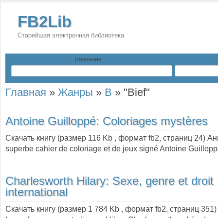
FB2Lib
Старейшая электронная библиотека
Название
Главная
»
Жанры
»
B
»
"Bief"
Antoine Guilloppé:
Coloriages mystères
Скачать книгу (размер 116 Kb , формат
fb2
, страниц
24
) А
superbe cahier de coloriage et de jeux signé Antoine Guillopp
Charlesworth Hilary:
Sexe, genre et droit
international
Скачать книгу (размер 1 784 Kb , формат
fb2
, страниц
351
)