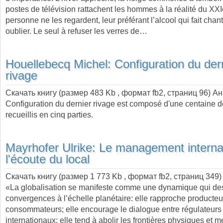
postes de télévision rattachent les hommes à la réalité du XXI
personne ne les regardent, leur préférant l’alcool qui fait chant
oublier. Le seul à refuser les verres de…
Houellebecq Michel:
Configuration du der
rivage
Скачать книгу (размер 483 Kb , формат
fb2
, страниц
96
) А
Configuration du dernier rivage est composé d'une centaine 
recueillis en cinq parties.
Mayrhofer Ulrike:
Le management internat
l'écoute du local
Скачать книгу (размер 1 773 Kb , формат
fb2
, страниц
349
)
«La globalisation se manifeste comme une dynamique qui de
convergences à l’échelle planétaire: elle rapproche producteu
consommateurs; elle encourage le dialogue entre régulateurs
internationaux; elle tend à abolir les frontières physiques et m