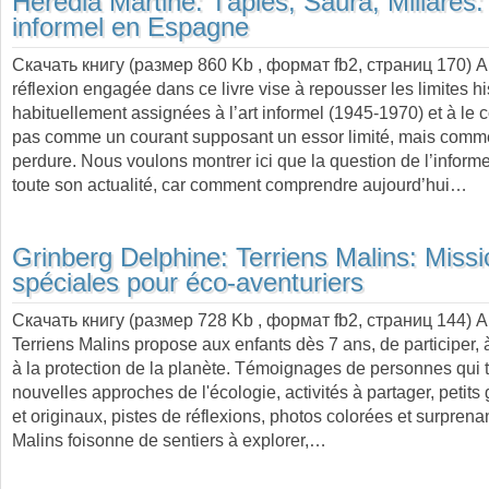
Heredia Martine:
Tàpies, Saura, Millares: 
informel en Espagne
Скачать книгу (размер 860 Kb , формат
fb2
, страниц
170
) 
réflexion engagée dans ce livre vise à repousser les limites h
habituellement assignées à l’art informel (1945-1970) et à le 
pas comme un courant supposant un essor limité, mais comme
perdure. Nous voulons montrer ici que la question de l’inform
toute son actualité, car comment comprendre aujourd’hui…
Grinberg Delphine:
Terriens Malins: Miss
spéciales pour éco-aventuriers
Скачать книгу (размер 728 Kb , формат
fb2
, страниц
144
) 
Terriens Malins propose aux enfants dès 7 ans, de participer, 
à la protection de la planète. Témoignages de personnes qui 
nouvelles approches de l'écologie, activités à partager, petits 
et originaux, pistes de réflexions, photos colorées et surprena
Malins foisonne de sentiers à explorer,…