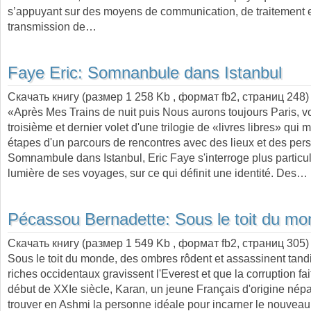
s’appuyant sur des moyens de communication, de traitement 
transmission de…
Faye Eric:
Somnanbule dans Istanbul
Скачать книгу (размер 1 258 Kb , формат
fb2
, страниц
248
)
«Après Mes Trains de nuit puis Nous aurons toujours Paris, vo
troisième et dernier volet d'une trilogie de «livres libres» qui 
étapes d'un parcours de rencontres avec des lieux et des per
Somnambule dans Istanbul, Eric Faye s'interroge plus particul
lumière de ses voyages, sur ce qui définit une identité. Des…
Pécassou Bernadette:
Sous le toit du m
Скачать книгу (размер 1 549 Kb , формат
fb2
, страниц
305
)
Sous le toit du monde, des ombres rôdent et assassinent tand
riches occidentaux gravissent l'Everest et que la corruption fai
début de XXIe siècle, Karan, un jeune Français d'origine népal
trouver en Ashmi la personne idéale pour incarner le nouveau 