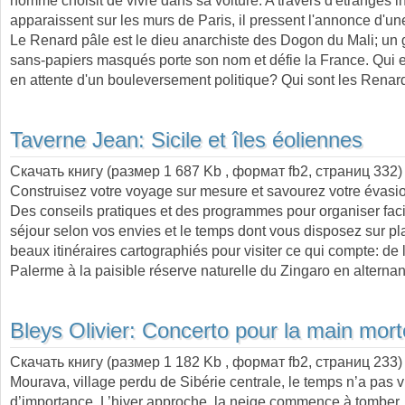
homme choisit de vivre dans sa voiture. A travers d'étranges in
apparaissent sur les murs de Paris, il pressent l'annonce d'une
Le Renard pâle est le dieu anarchiste des Dogon du Mali; un
sans-papiers masqués porte son nom et défie la France. Qui es
en attente d'un bouleversement politique? Qui sont les Rena
Taverne Jean:
Sicile et îles éoliennes
Скачать книгу (размер 1 687 Kb , формат
fb2
, страниц
332
)
Construisez votre voyage sur mesure et savourez votre évasio
Des conseils pratiques et des programmes pour organiser fac
séjour selon vos envies et le temps dont vous disposez sur pl
beaux itinéraires cartographiés pour visiter ce qui compte: de 
Palerme à la paisible réserve naturelle du Zingaro en alterna
Bleys Olivier:
Concerto pour la main mort
Скачать книгу (размер 1 182 Kb , формат
fb2
, страниц
233
Mourava, village perdu de Sibérie centrale, le temps n’a pas 
d’importance. L’hiver approche, la neige commence à tomber