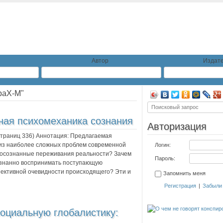
Автор
Издате
раХ-М"
ная психомеханика сознания
Авторизация
 страниц
336
) Аннотация:
Предлагаемая
 из наиболее сложных проблем современной
Логин:
 осознанные переживания реальности? Зачем
Пароль:
сознанно воспринимать поступающую
ективной очевидности происходящего? Эти и
Запомнить меня
Регистрация
|
Забыли
социальную глобалистику: