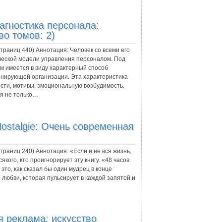
агностика персонала:
во томов: 2)
 страниц
440
) Аннотация:
Человек со всеми его
ческой модели управления персоналом. Под
м имеется в виду характерный способ
нирующей организации. Эта характеристика
сти, мотивы, эмоциональную возбудимость.
я не только…
Nostalgie: Очень современная
 страниц
240
) Аннотация:
«Если и не вся жизнь,
сякого, кто проигнорирует эту книгу. «48 часов
 это, как сказал бы один мудрец в конце
о любви, которая пульсирует в каждой запятой и
 реклама: искусство