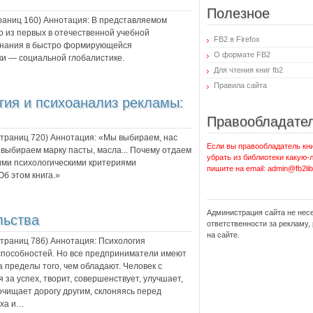
Полезное
траниц
160
) Аннотация:
В представляемом
 из первых в отечественной учебной
FB2 в Firefox
знания в быстро формирующейся
О формате FB2
ки — социальной глобалистике.
Для чтения книг fb2
Правила сайта
гия и психоанализ рекламы:
Правообладате
 страниц
720
) Аннотация:
«Мы выбираем, нас
Если вы правообладатель кни
 выбираем марку пасты, масла... Почему отдаем
убрать из библиотеки какую-
ими психологическими критериями
пишите на email: admin@fb2lib
Об этом книга.»
Администрация сайта не нес
льства
ответственности за рекламу
на сайте.
 страниц
786
) Аннотация:
Психология
способностей. Но все предприниматели имеют
 пределы того, чем обладают. Человек с
за успех, творит, совершенствует, улучшает,
 очищает дорогу другим, склоняясь перед
еха и…