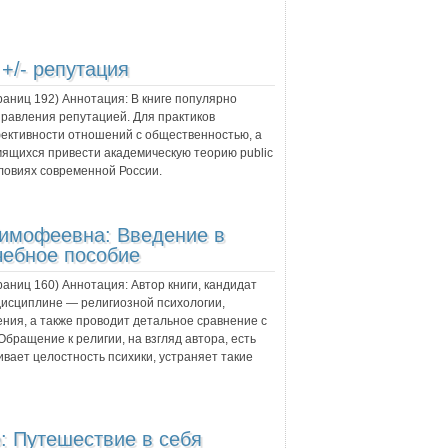
:
+/- репутация
траниц
192
) Аннотация:
В книге популярно
правления репутацией. Для практиков
ективности отношений с общественностью, а
мящихся привести академическую теорию public
словиях современной России.
Тимофеевна:
Введение в
чебное пособие
траниц
160
) Аннотация:
Автор книги, кандидат
дисциплине — религиозной психологии,
ения, а также проводит детальное сравнение с
бращение к религии, на взгляд автора, есть
ивает целостность психики, устраняет такие
: Путешествие в себя