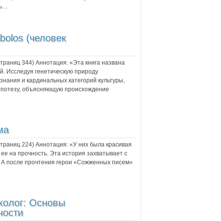
ть…
bolos (человек
 страниц
344
) Аннотация:
«Эта книга названа
. Исследуя генетическую природу
знания и кардинальных категорий культуры,
ипотезу, объясняющую происхождение
»
ма
 страниц
224
) Аннотация:
«У них была красивая
ее на прочность. Эта история захватывает с
. А после прочтения герои «Сожженных писем»
холог: Основы
ности