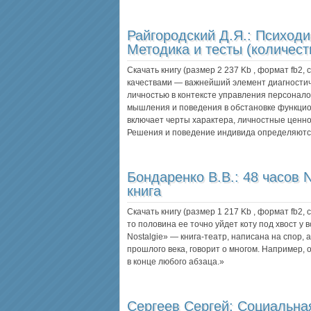
Райгородский Д.Я.:
Психоди
Методика и тесты (количест
Скачать книгу (размер 2 237 Kb , формат
fb2
,
качествами — важнейший элемент диагности
личностью в контексте управления персонало
мышления и поведения в обстановке функцио
включает черты характера, личностные ценно
Решения и поведение индивида определяютс
Бондаренко В.В.:
48 часов 
книга
Скачать книгу (размер 1 217 Kb , формат
fb2
,
то половина ее точно уйдет коту под хвост у в
Nostalgie» — книга-театр, написана на спор, а
прошлого века, говорит о многом. Например, 
в конце любого абзаца.»
Сергеев Сергей:
Социальная