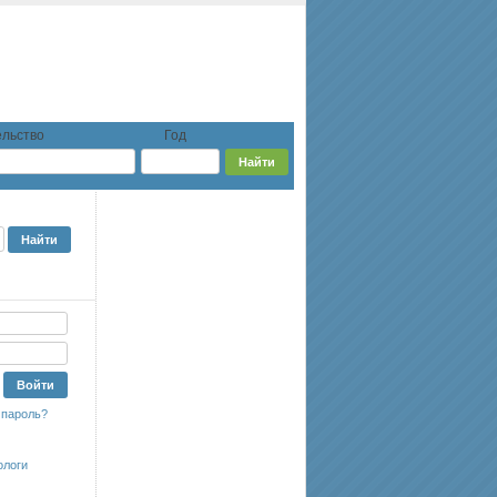
льство
Год
 пароль?