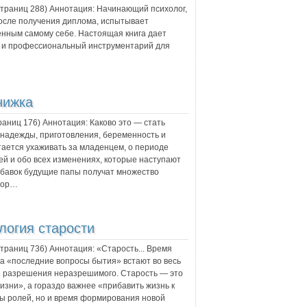
 страниц
288
) Аннотация:
Начинающий психолог,
осле получения диплома, испытывает
енным самому себе. Настоящая книга дает
ле и профессиональный инструментарий для
нижка
траниц
176
) Аннотация:
Каково это — стать
 надежды, приготовления, беременность и
тается ухаживать за младенцем, о периоде
ей и обо всех изменениях, которые наступают
обавок будущие папы получат множество
втор…
логия старости
 страниц
736
) Аннотация:
«Старость... Время
да «последние вопросы бытия» встают во весь
я разрешения неразрешимого. Старость — это
жизни», а гораздо важнее «прибавить жизнь к
ны ролей, но и время формирования новой