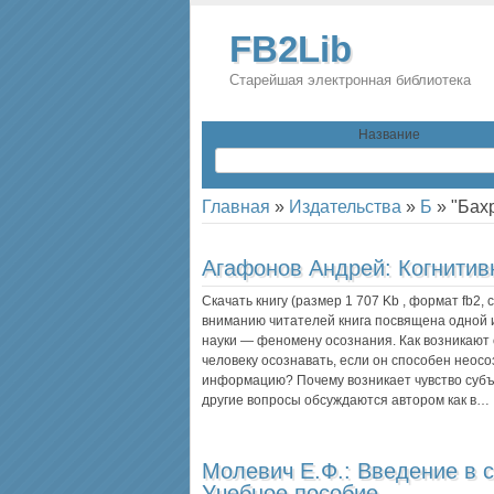
FB2Lib
Старейшая электронная библиотека
Название
Главная
»
Издательства
»
Б
»
"Бах
Агафонов Андрей:
Когнитив
Скачать книгу (размер 1 707 Kb , формат
fb2
,
вниманию читателей книга посвящена одной
науки — феномену осознания. Как возникают
человеку осознавать, если он способен нео
информацию? Почему возникает чувство субъ
другие вопросы обсуждаются автором как в…
Молевич Е.Ф.:
Введение в 
Учебное пособие