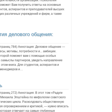
деятельности организации. Психология
поможет Вам получить ответы на основные
дентов, аспирантов и преподавателей высших
их различных учреждений и фирм, а также
гия делового общения:
 страниц
784
) Аннотация:
Деловое общение —
есы, мотивы, потребности и... амбиции.
оторой поможет вам с помощью особых
в замыслы партнеров, увидеть направление
 этом книга. Для студентов, аспирантов и
 менеджеров и…
ь
 страниц
272
) Аннотация:
В этот том «Радуги
Михаила Эпштейна по мифологии советского
стических цикла. Расколдовать общественную
ьзя опровержением и критикой, — нужно вписать
 которая отвечает на самые глубинные