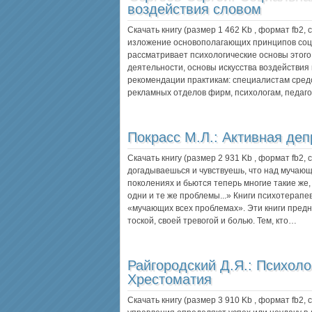
воздействия словом
Скачать книгу (размер 1 462 Kb , формат
fb2
,
изложение основополагающих принципов соц
рассматривает психологические основы этого
деятельности, основы искусства воздействия 
рекомендации практикам: специалистам сред
рекламных отделов фирм, психологам, педаг
Покрасс М.Л.:
Активная деп
Скачать книгу (размер 2 931 Kb , формат
fb2
,
догадываешься и чувствуешь, что над мучающ
поколениях и бьются теперь многие такие же, 
одни и те же проблемы...» Книги психотерапе
«мучающих всех проблемах». Эти книги предна
тоской, своей тревогой и болью. Тем, кто…
Райгородский Д.Я.:
Психоло
Хрестоматия
Скачать книгу (размер 3 910 Kb , формат
fb2
,