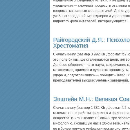
управления определяют успех или неудачу в 
управления — сложный процесс, и эта книга 
вопросы, связанные с ее практикой. Для сту
учебных заведений, менеджеров и управляющ
широкого круга читателей, интересующихся…
Райгородский Д.Я.:
Психоло
Хрестоматия
Скачать книгу (размер 3 992 Kb , формат
fb2
,
это поле битвы, где сталкиваются цели, интер
Деловое общение — это наука, содержание к
механизмов, приемов и «уловок» проникнуть 
удара и, подготовившись — победить. Как? Об
преподавателей высших учебных заведений,
Эпштейн М.Н.:
Великая Сов
Скачать книгу (размер 1 381 Kb , формат
fb2
,
мысли» вошли работы филолога и философа 
общества: книга «Великая Совь» и три эссеи
мифологию, сковавшую нас в 20-ом веке, нел
ее в более могучую мифологическую систему,