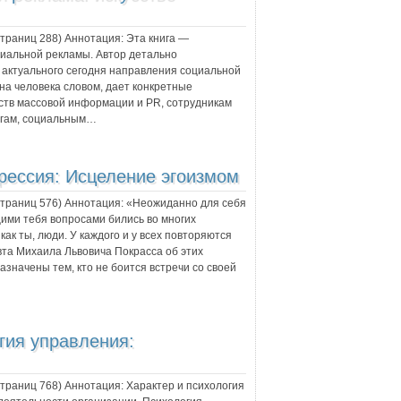
 страниц
288
) Аннотация:
Эта книга —
иальной рекламы. Автор детально
 актуального сегодня направления социальной
на человека словом, дает конкретные
ств массовой информации и PR, сотрудникам
огам, социальным…
рессия: Исцеление эгоизмом
 страниц
576
) Аннотация:
«Неожиданно для себя
ими тебя вопросами бились во многих
как ты, люди. У каждого и у всех повторяются
вта Михаила Львовича Покрасса об этих
значены тем, кто не боится встречи со своей
гия управления:
 страниц
768
) Аннотация:
Характер и психология