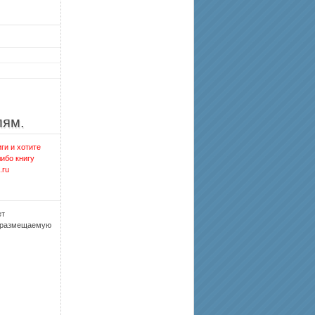
лям.
ги и хотите
либо книгу
.ru
ет
, размещаемую