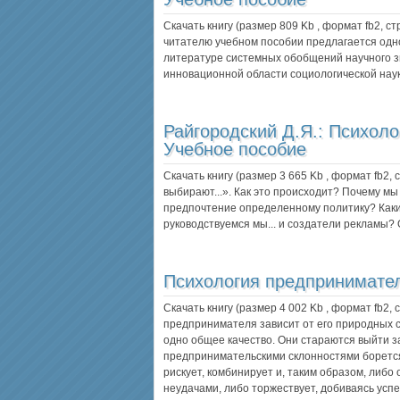
Скачать книгу (размер 809 Kb , формат
fb2
, с
читателю учебном пособии предлагается одно
литературе системных обобщений научного 
инновационной области социологической нау
Райгородский Д.Я.:
Психоло
Учебное пособие
Скачать книгу (размер 3 665 Kb , формат
fb2
,
выбирают...». Как это происходит? Почему мы
предпочтение определенному политику? Как
руководствуемся мы... и создатели рекламы? 
Психология предпринимате
Скачать книгу (размер 4 002 Kb , формат
fb2
,
предпринимателя зависит от его природных 
одно общее качество. Они стараются выйти за
предпринимательскими склонностями борется 
рискует, комбинирует и, таким образом, либо
неудачами, либо торжествует, добиваясь усп