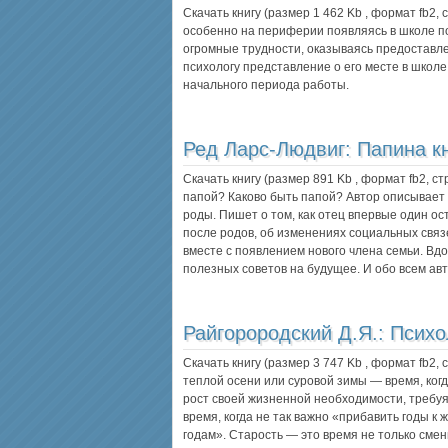
Скачать книгу (размер 1 462 Kb , формат
fb2
,
особенно на периферии появляясь в школе п
огромные трудности, оказываясь предоставл
психологу представление о его месте в шко
начального периода работы.
Ред Ларс-Людвиг:
Папина к
Скачать книгу (размер 891 Kb , формат
fb2
, с
папой? Каково быть папой? Автор описывает
роды. Пишет о том, как отец впервые один ос
после родов, об изменениях социальных связ
вместе с появлением нового члена семьи. Вд
полезных советов на будущее. И обо всем а
Райгорородский Д.Я.:
Психо
Скачать книгу (размер 3 747 Kb , формат
fb2
,
теплой осени или суровой зимы — время, ког
рост своей жизненной необходимости, требу
время, когда не так важно «прибавить годы к 
годам». Старость — это время не только сме