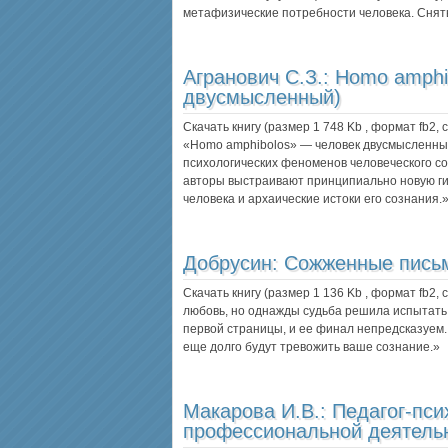
метафизические потребности человека. Сня
Агранович С.З.:
Homo amphi
двусмысленный)
Скачать книгу (размер 1 748 Kb , формат
fb2
,
«Homo amphibolos» — человек двусмысленный
психологических феноменов человеческого со
авторы выстраивают принципиально новую г
человека и архаические истоки его сознания.
Добрусин:
Сожженные пись
Скачать книгу (размер 1 136 Kb , формат
fb2
,
любовь, но однажды судьба решила испытать 
первой страницы, и ее финал непредсказуем
еще долго будут тревожить ваше сознание.»
Макарова И.В.:
Педагог-пси
профессиональной деятель