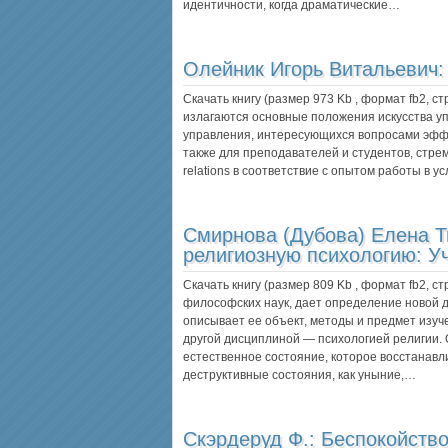
идентичности, когда драматические…
Олейник Игорь Витальевич
Скачать книгу (размер 973 Kb , формат
fb2
, с
излагаются основные положения искусства у
управления, интересующихся вопросами эфф
также для преподавателей и студентов, стре
relations в соответствие с опытом работы в у
Смирнова (Дубова) Елена 
религиозную психологию: У
Скачать книгу (размер 809 Kb , формат
fb2
, с
философских наук, дает определение новой 
описывает ее объект, методы и предмет изуч
другой дисциплиной — психологией религии. О
естественное состояние, которое восстанавл
деструктивные состояния, как уныние,…
Скэрдеруд Ф.:
Беспокойство