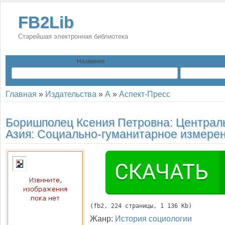
FB2Lib
Старейшая электронная библиотека
Название
Главная
»
Издательства
»
А
»
Аспект-Пресс
Боришполец Ксения Петровна:
Централ
Азия: Социально-гуманитарное измере
(
fb2
, 
224
 страницы, 1 136 Kb)
Жанр:
История социологии